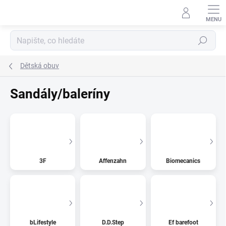
Přejít
na
obsah
Hledat
Dětská obuv
Sandály/baleríny
3F
Affenzahn
Biomecanics
bLifestyle
D.D.Step
Ef barefoot