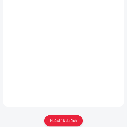
Dětské sandály Protetika Tafi Black Uni Jednorožci
715 Kč
Detail
od
Načíst 18 dalších