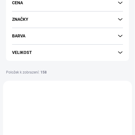
CENA
o
d
u
ZNAČKY
k
t
BARVA
ů
VELIKOST
Položek k zobrazení:
158
V
ý
SLEVA
BF16207
p
SKLAD
i
s
p
r
o