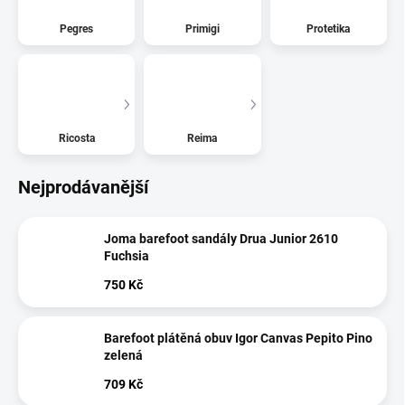
Pegres
Primigi
Protetika
Ricosta
Reima
Nejprodávanější
Joma barefoot sandály Drua Junior 2610
Fuchsia
750 Kč
Barefoot plátěná obuv Igor Canvas Pepito Pino
zelená
709 Kč