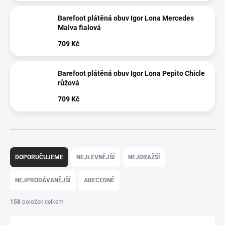
Barefoot plátěná obuv Igor Lona Mercedes
Malva fialová
709 Kč
Barefoot plátěná obuv Igor Lona Pepito Chicle
růžová
709 Kč
Ř
a
DOPORUČUJEME
NEJLEVNĚJŠÍ
NEJDRAŽŠÍ
z
e
NEJPRODÁVANĚJŠÍ
ABECEDNĚ
n
í
158
položek celkem
p
r