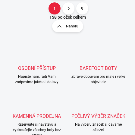
1
9
O
S
v
t
158
položek celkem
l
r
Nahoru
á
á
d
n
a
k
c
o
í
p
v
r
á
v
OSOBNÍ PŘÍSTUP
BAREFOOT BOTY
n
k
í
Napište nám, rádi Vám
Zdravé obouvání pro malé i velké
y
zodpovíme jakékoli dotazy
objevitele
v
ý
p
i
s
u
KAMENNÁ PRODEJNA
PEČLIVÝ VÝBĚR ZNAČEK
Rezervujte si návštěvu a
Na výběru značek si dáváme
vyzkoušejte všechny boty bez
záležet