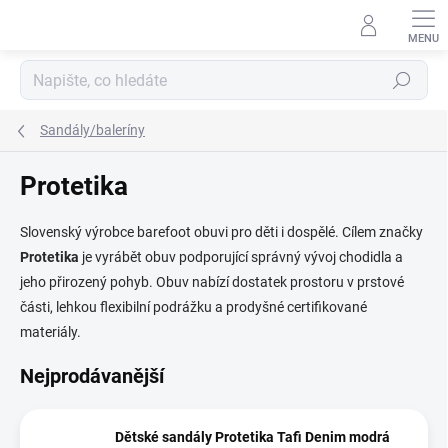
Přejít
na
obsah
Hledat
Sandály/baleríny
Protetika
Slovenský výrobce barefoot obuvi pro děti i dospělé. Cílem značky
Protetika
je vyrábět obuv podporující správný vývoj chodidla a
jeho přirozený pohyb. Obuv nabízí dostatek prostoru v prstové
části, lehkou flexibilní podrážku a prodyšné certifikované
materiály.
Nejprodávanější
Dětské sandály Protetika Tafi Denim modrá