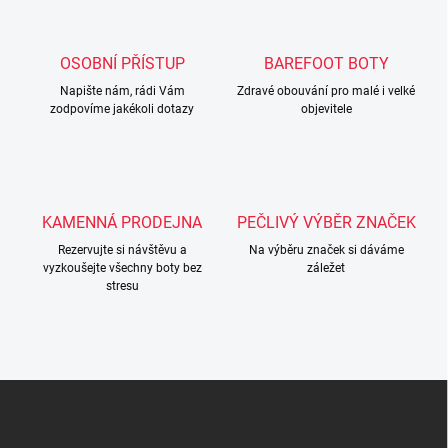
d
a
c
OSOBNÍ PŘÍSTUP
BAREFOOT BOTY
í
Napište nám, rádi Vám
p
Zdravé obouvání pro malé i velké
zodpovíme jakékoli dotazy
objevitele
r
v
k
y
v
ý
KAMENNÁ PRODEJNA
PEČLIVÝ VÝBĚR ZNAČEK
p
i
Rezervujte si návštěvu a
Na výběru značek si dáváme
s
vyzkoušejte všechny boty bez
záležet
u
stresu
Z
á
p