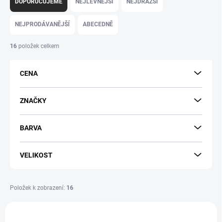
a
DOPORUČUJEME
NEJLEVNĚJŠÍ
NEJDRAŽŠÍ
z
e
NEJPRODÁVANĚJŠÍ
ABECEDNĚ
n
í
16
položek celkem
p
r
CENA
o
d
u
ZNAČKY
k
t
BARVA
ů
VELIKOST
Položek k zobrazení:
16
V
ý
PRODEJNA
BF16056