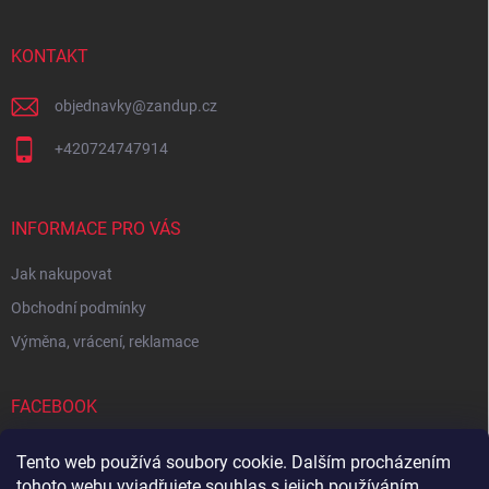
a
t
í
KONTAKT
objednavky
@
zandup.cz
+420724747914
INFORMACE PRO VÁS
Jak nakupovat
Obchodní podmínky
Výměna, vrácení, reklamace
FACEBOOK
Tento web používá soubory cookie. Dalším procházením
tohoto webu vyjadřujete souhlas s jejich používáním.