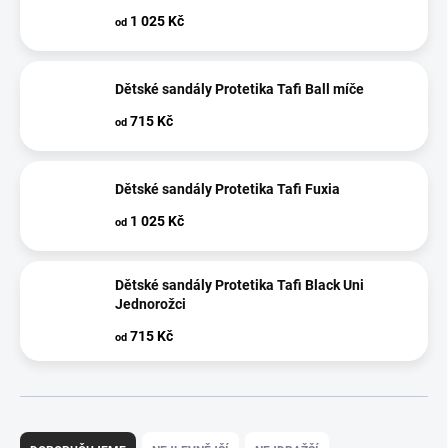
1 025 Kč
od
Dětské sandály Protetika Tafi Ball míče
715 Kč
od
Dětské sandály Protetika Tafi Fuxia
1 025 Kč
od
Dětské sandály Protetika Tafi Black Uni
Jednorožci
715 Kč
od
Ř