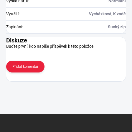
Výška nártu
:
Normální
Využití
:
Vycházková, K vodě
Zapínání
:
Suchý zip
Diskuze
Buďte první, kdo napíše příspěvek k této položce.
Přidat komentář
Z
á
p