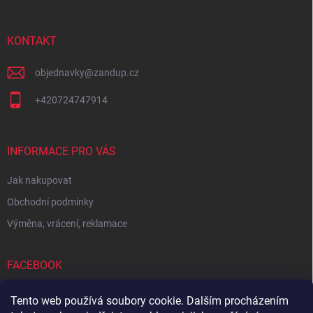
a
t
í
KONTAKT
objednavky
@
zandup.cz
+420724747914
INFORMACE PRO VÁS
Jak nakupovat
Obchodní podmínky
Výměna, vrácení, reklamace
FACEBOOK
Tento web používá soubory cookie. Dalším procházením