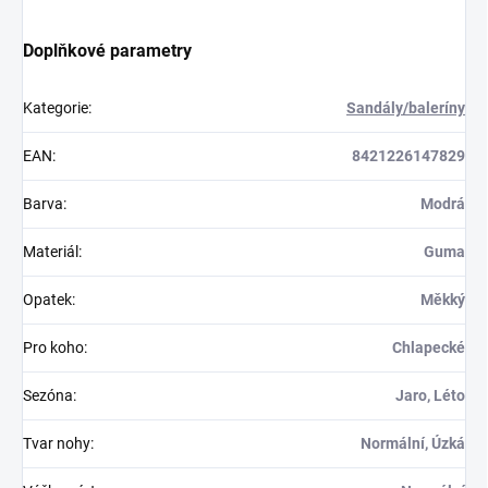
Doplňkové parametry
Kategorie
:
Sandály/baleríny
EAN
:
8421226147829
Barva
:
Modrá
Materiál
:
Guma
Opatek
:
Měkký
Pro koho
:
Chlapecké
Sezóna
:
Jaro, Léto
Tvar nohy
:
Normální, Úzká