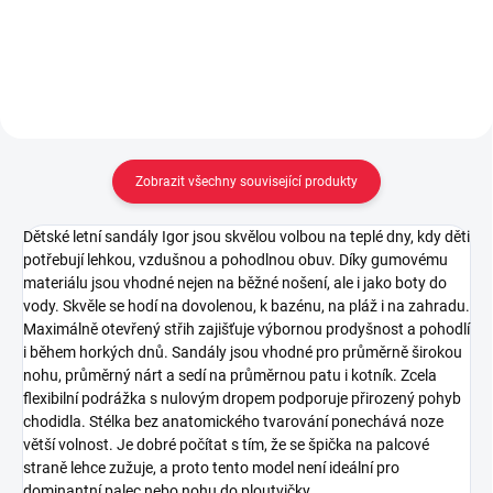
Do košíku
Zobrazit všechny související produkty
Dětské letní sandály Igor jsou skvělou volbou na teplé dny, kdy děti
potřebují lehkou, vzdušnou a pohodlnou obuv. Díky gumovému
materiálu jsou vhodné nejen na běžné nošení, ale i jako boty do
vody. Skvěle se hodí na dovolenou, k bazénu, na pláž i na zahradu.
Maximálně otevřený střih zajišťuje výbornou prodyšnost a pohodlí
i během horkých dnů. Sandály jsou vhodné pro průměrně širokou
nohu, průměrný nárt a sedí na průměrnou patu i kotník. Zcela
flexibilní podrážka s nulovým dropem podporuje přirozený pohyb
chodidla. Stélka bez anatomického tvarování ponechává noze
větší volnost. Je dobré počítat s tím, že se špička na palcové
straně lehce zužuje, a proto tento model není ideální pro
dominantní palec nebo nohu do ploutvičky.