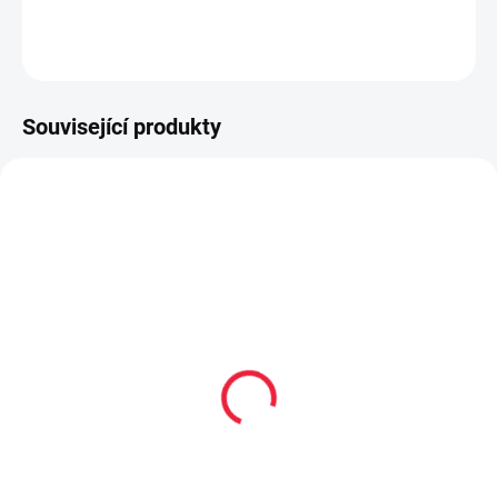
DETAILNÍ INFORMACE
ZEPTAT SE
Související produkty
SLEVA
OBL1596
OBL2243
Bambusové kotníčkové
Kotníkové bavlněné
ponožky černé s
ponožky AHOJ!
fuchsiovou vel. 19-22
59 Kč
55 Kč
Detail