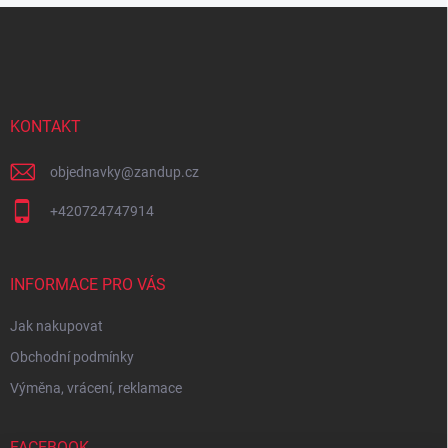
Z
á
p
a
t
í
KONTAKT
objednavky
@
zandup.cz
+420724747914
INFORMACE PRO VÁS
Jak nakupovat
Obchodní podmínky
Výměna, vrácení, reklamace
FACEBOOK