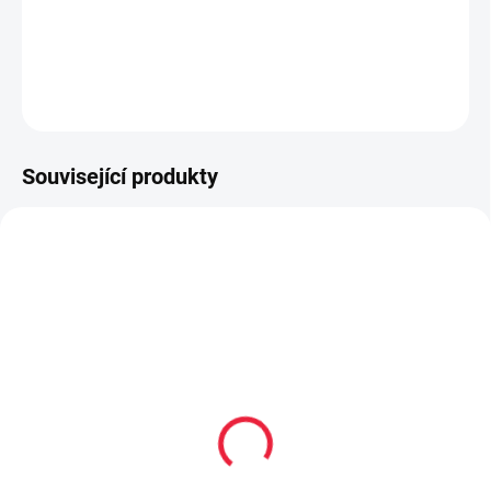
měkký opatek
DETAILNÍ INFORMACE
ZEPTAT SE
Související produkty
20240
20232
Hyperskákavý míček
Hyperskákavý míček
Waboba Martian Moon -
Waboba Dark side of the
blue
Moon Ball - green