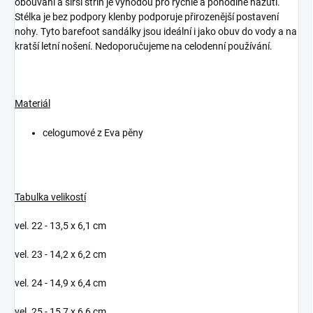
obouvání a širší střih je výhodou pro rychlé a pohodlné nazutí.
Stélka je bez podpory klenby podporuje přirozenější postavení
nohy. Tyto barefoot sandálky jsou ideální i jako obuv do vody a na
kratší letní nošení. Nedoporučujeme na celodenní používání.
Materiál
celogumové z Eva pěny
Tabulka velikostí
vel. 22 - 13,5 x 6,1 cm
vel. 23 - 14,2 x 6,2 cm
vel. 24 - 14,9 x 6,4 cm
vel. 25 - 15,7 x 6,6 cm