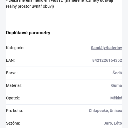
* Délka měřena měřidlem Plus12 (naměřené rozměry udávají
reálný prostor uvnitř obuvi)
Doplňkové parametry
Kategorie
:
Sandály/baleríny
EAN
:
8421226164352
Barva
:
Šedá
Materiál
:
Guma
Opatek
:
Měkký
Pro koho
:
Chlapecké, Unisex
Sezóna
:
Jaro, Léto