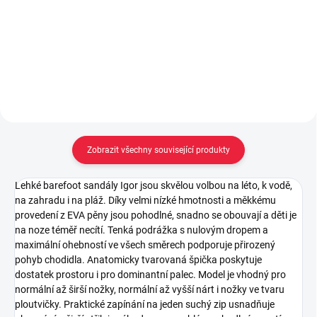
199 Kč
199 Kč
Do košíku
Do košíku
Zobrazit všechny související produkty
Lehké barefoot sandály Igor jsou skvělou volbou na léto, k vodě,
na zahradu i na pláž. Díky velmi nízké hmotnosti a měkkému
provedení z EVA pěny jsou pohodlné, snadno se obouvají a děti je
na noze téměř necítí. Tenká podrážka s nulovým dropem a
maximální ohebností ve všech směrech podporuje přirozený
pohyb chodidla. Anatomicky tvarovaná špička poskytuje
dostatek prostoru i pro dominantní palec. Model je vhodný pro
normální až širší nožky, normální až vyšší nárt i nožky ve tvaru
ploutvičky. Praktické zapínání na jeden suchý zip usnadňuje