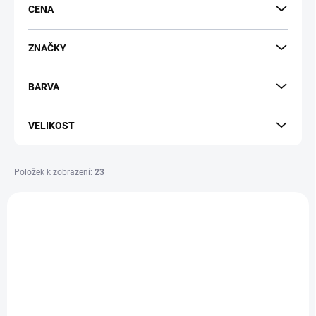
CENA
o
d
u
ZNAČKY
k
t
BARVA
ů
VELIKOST
Položek k zobrazení:
23
V
ý
PRODEJNA
BF15734
p
i
s
p
r
o