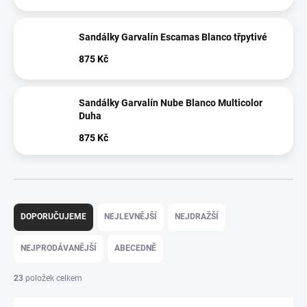
Sandálky Garvalín Escamas Blanco třpytivé
875 Kč
Sandálky Garvalín Nube Blanco Multicolor
Duha
875 Kč
Ř
a
DOPORUČUJEME
NEJLEVNĚJŠÍ
NEJDRAŽŠÍ
z
e
NEJPRODÁVANĚJŠÍ
ABECEDNĚ
n
í
23
položek celkem
p
r