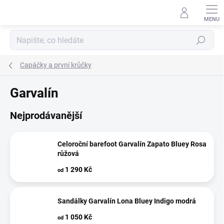
Přejít
na
obsah
Hledat
Capáčky a první krůčky
Garvalín
Nejprodávanější
Celoroční barefoot Garvalín Zapato Bluey Rosa
růžová
1 290 Kč
od
Sandálky Garvalín Lona Bluey Indigo modrá
1 050 Kč
od