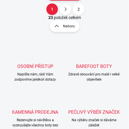
1
2
O
S
v
t
23
položek celkem
l
r
Nahoru
á
á
d
n
a
k
c
o
í
p
v
r
á
v
OSOBNÍ PŘÍSTUP
BAREFOOT BOTY
n
k
í
Napište nám, rádi Vám
Zdravé obouvání pro malé i velké
y
zodpovíme jakékoli dotazy
objevitele
v
ý
p
i
s
u
KAMENNÁ PRODEJNA
PEČLIVÝ VÝBĚR ZNAČEK
Rezervujte si návštěvu a
Na výběru značek si dáváme
vyzkoušejte všechny boty bez
záležet