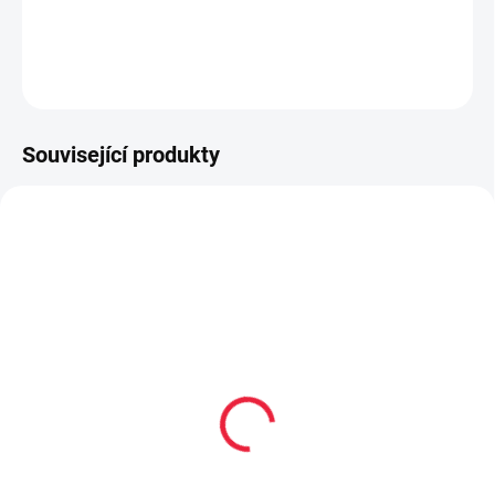
DETAILNÍ INFORMACE
ZEPTAT SE
Související produkty
OBL2327
OBL2366
Dětské kotníkové
Dětské bavlněné
bavlněné ponožky
ponožky MOŘE
BUNNY
59 Kč
59 Kč