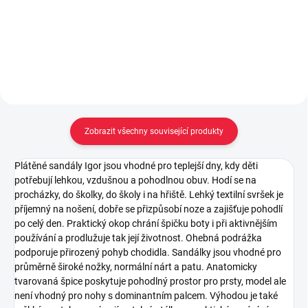
Detail
Detail
Zobrazit všechny související produkty
Plátěné sandály Igor jsou vhodné pro teplejší dny, kdy děti
potřebují lehkou, vzdušnou a pohodlnou obuv. Hodí se na
procházky, do školky, do školy i na hřiště. Lehký textilní svršek je
příjemný na nošení, dobře se přizpůsobí noze a zajišťuje pohodlí
po celý den. Praktický okop chrání špičku boty i při aktivnějším
používání a prodlužuje tak její životnost. Ohebná podrážka
podporuje přirozený pohyb chodidla. Sandálky jsou vhodné pro
průměrně široké nožky, normální nárt a patu. Anatomicky
tvarovaná špice poskytuje pohodlný prostor pro prsty, model ale
není vhodný pro nohy s dominantním palcem. Výhodou je také