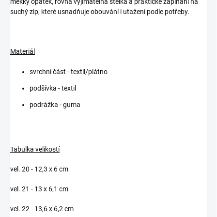
měkký opatek, rovná vyjímatelná stélka a praktické zapínání na
suchý zip, které usnadňuje obouvání i utažení podle potřeby.
Materiál
svrchní část - textil/plátno
podšívka - textil
podrážka - guma
Tabulka velikostí
vel. 20 - 12,3 x 6 cm
vel. 21 - 13 x 6,1 cm
vel. 22 - 13,6 x 6,2 cm