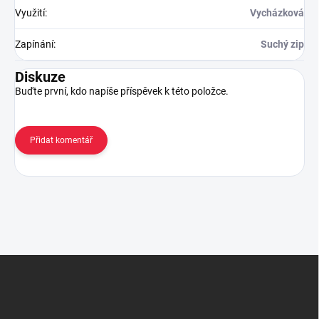
Využití
:
Vycházková
Zapínání
:
Suchý zip
Diskuze
Buďte první, kdo napíše příspěvek k této položce.
Přidat komentář
Z
á
p
a