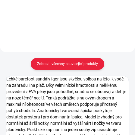
199 Kč
149 Kč
Do košíku
Do košíku
Zobrazit všechny související produkty
Lehké barefoot sandály Igor jsou skvělou volbou na léto, k vodě,
na zahradu i na pláž. Díky velmi nízké hmotnosti a měkkému
provedení z EVA pěny jsou pohodlné, snadno se obouvají a děti je
na noze téměř necítí. Tenká podrážka s nulovým dropem a
maximální ohebností ve všech směrech podporuje přirozený
pohyb chodidla. Anatomicky tvarovaná špička poskytuje
dostatek prostoru i pro dominantní palec. Model je vhodný pro
normální až širší nožky, normální až vyšší nárt i nožky ve tvaru
ploutvičky. Praktické zapínání na jeden suchý zip usnadňuje