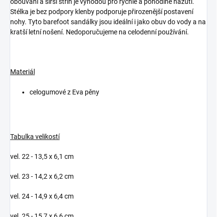
obouvání a širší střih je výhodou pro rychlé a pohodlné nazutí.
Stélka je bez podpory klenby podporuje přirozenější postavení
nohy. Tyto barefoot sandálky jsou ideální i jako obuv do vody a na
kratší letní nošení. Nedoporučujeme na celodenní používání.
Materiál
celogumové z Eva pěny
Tabulka velikostí
vel. 22 - 13,5 x 6,1 cm
vel. 23 - 14,2 x 6,2 cm
vel. 24 - 14,9 x 6,4 cm
vel. 25 - 15,7 x 6,6 cm