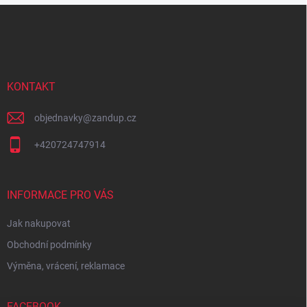
Z
á
p
a
t
í
KONTAKT
objednavky
@
zandup.cz
+420724747914
INFORMACE PRO VÁS
Jak nakupovat
Obchodní podmínky
Výměna, vrácení, reklamace
FACEBOOK