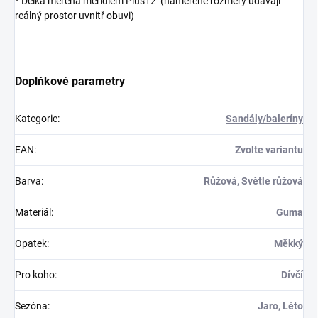
* Délka měřena měřidlem Plus12 (naměřené rozměry udávají
reálný prostor uvnitř obuvi)
Doplňkové parametry
Kategorie
:
Sandály/baleríny
EAN
:
Zvolte variantu
Barva
:
Růžová, Světle růžová
Materiál
:
Guma
Opatek
:
Měkký
Pro koho
:
Dívčí
Sezóna
:
Jaro, Léto