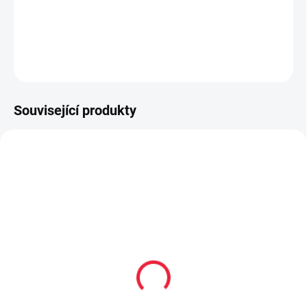
měkký opatek
DETAILNÍ INFORMACE
ZEPTAT SE
Související produkty
20235
20238
Hyperskákavý míček
Mini hyperskákavý
Waboba Gradient Moon
míček Waboba Mini
ball - sunset
Moon ball - purple