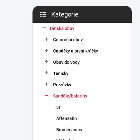
n
í
Kategorie
p
Přeskočit
a
kategorie
n
Dětská obuv
e
Celoroční obuv
l
Capáčky a první krůčky
Obuv do vody
Tenisky
Přezůvky
Sandály/baleríny
3F
Affenzahn
Biomecanics