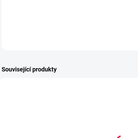
DETA
Související produkty
OBL1082
OBL2243
Bambusové
Kotníkové