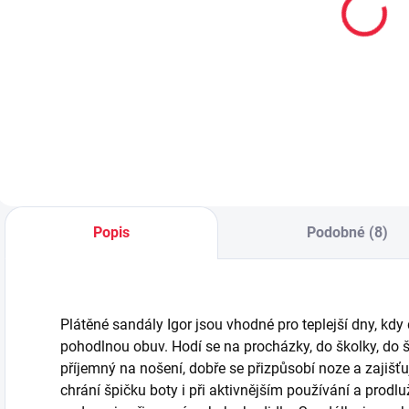
kotníčkové
bavlněné
ponožky Pes
ponožky
n
tyrkysové vel.
AHOJ!
89 Kč
59 Kč
19-22
Do košíku
Detail
Popis
Podobné (8)
Plátěné sandály Igor jsou vhodné pro teplejší dny, kdy
pohodlnou obuv. Hodí se na procházky, do školky, do ško
příjemný na nošení, dobře se přizpůsobí noze a zajišťu
chrání špičku boty i při aktivnějším používání a prodl