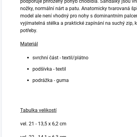
podporuje přirozený pohyb chodidla. Sandálky jsou vh
nožky, normální nárt a patu. Anatomicky tvarovaná špi
model ale není vhodný pro nohy s dominantním palce
vyjímatelná stélka a praktické zapínání na suchý zip, 
potřeby.
Materiál
svrchní část - textil/plátno
podšívka - textil
podrážka - guma
Tabulka velikostí
vel. 21 - 13,5 x 6,2 cm