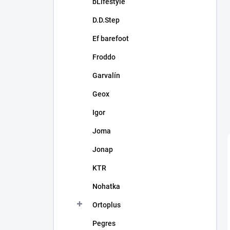
bLifestyle
D.D.Step
Ef barefoot
Froddo
Garvalín
Geox
Igor
Joma
Jonap
KTR
Nohatka
Ortoplus
Pegres