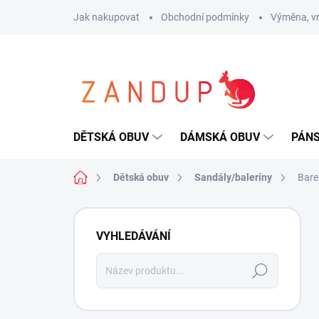
Přejít
Jak nakupovat
Obchodní podmínky
Výměna, vr
na
obsah
DĚTSKÁ OBUV
DÁMSKÁ OBUV
PÁN
Domů
Dětská obuv
Sandály/baleríny
Bare
P
o
VYHLEDÁVÁNÍ
s
t
Hledat
r
a
n