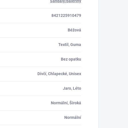
Sandály/baleríny
8421225910479
Béžová
Textil, Guma
Bez opatku
Dívčí, Chlapecké, Unisex
Jaro, Léto
Normální, Široká
Normální