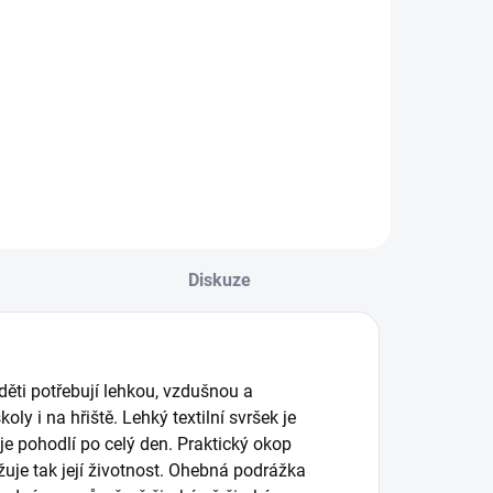
bambusové
míček Waboba
ízké ponožky
Martian Moon
BAMBIK
- blue
59 Kč
199 Kč
Detail
Do košíku
Diskuze
 děti potřebují lehkou, vzdušnou a
ly i na hřiště. Lehký textilní svršek je
je pohodlí po celý den. Praktický okop
užuje tak její životnost. Ohebná podrážka