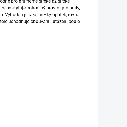
odné pro průměrně široké až široké
ce poskytuje pohodlný prostor pro prsty,
m. Výhodou je také měkký opatek, rovná
které usnadňuje obouvání i utažení podle