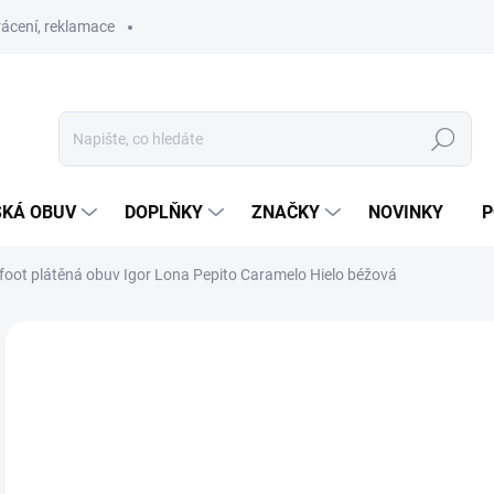
ácení, reklamace
Hledat
SKÁ OBUV
DOPLŇKY
ZNAČKY
NOVINKY
P
foot plátěná obuv Igor Lona Pepito Caramelo Hielo béžová
ZNAČKA:
IGOR
SLEVA
PRODEJNA
od
Měr
ZVO
cena