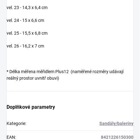
vel. 23 - 14,3 x 6,4 cm
vel. 24 - 15 x 6,6 cm
vel. 25 - 15,5 x 6,8 cm
vel. 26 - 16,2 x 7 cm
*
Délka měřena měřidlem Plus12 (naměřené rozměry udávají
reálný prostor uvnitř obuvi)
Doplňkové parametry
Kategorie
:
Sandály/baleríny
EAN
:
8421226150300