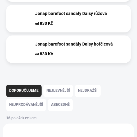
Jonap barefoot sandály Daisy růžová
830 Kč
od
Jonap barefoot sandály Daisy hořčicová
830 Kč
od
Ř
a
DOPORUČUJEME
NEJLEVNĚJŠÍ
NEJDRAŽŠÍ
z
e
NEJPRODÁVANĚJŠÍ
ABECEDNĚ
n
í
16
položek celkem
p
V
r
ý
SLEVA
o
BF13358