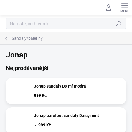
Přejít
na
obsah
Hledat
Sandály/baleríny
Jonap
Nejprodávanější
Jonap sandály B9 mf modrá
999 Kč
Jonap barefoot sandály Daisy mint
999 Kč
od