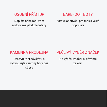
d
a
c
OSOBNÍ PŘÍSTUP
BAREFOOT BOTY
í
Napište nám, rádi Vám
p
Zdravé obouvání pro malé i velké
zodpovíme jakékoli dotazy
objevitele
r
v
k
y
v
ý
KAMENNÁ PRODEJNA
PEČLIVÝ VÝBĚR ZNAČEK
p
i
Rezervujte si návštěvu a
Na výběru značek si dáváme
s
vyzkoušejte všechny boty bez
záležet
u
stresu
Z
á
p