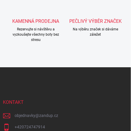
p
i
s
u
KAMENNÁ PRODEJNA
PEČLIVÝ VÝBĚR ZNAČEK
Rezervujte si návštěvu a
Na výběru značek si dáváme
vyzkoušejte všechny boty bez
záležet
stresu
Z
á
p
a
t
í
KONTAKT
objednavky
@
zandup.cz
+420724747914