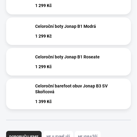
1 299 Kč
Celoroční boty Jonap B1 Modrá
1 299 Kč
Celoroční boty Jonap B1 Roseate
1 299 Kč
Celoroční barefoot obuv Jonap B3 SV
Skořicová
1 399 Kč
Ř
a
DOPORUČUJEME
NEJLEVNĚJŠÍ
NEJDRAŽŠÍ