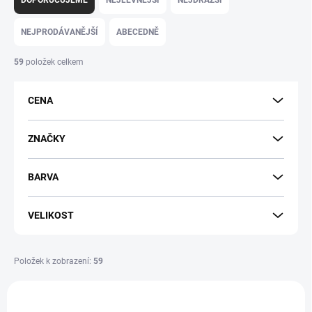
z
e
NEJPRODÁVANĚJŠÍ
ABECEDNĚ
n
í
59
položek celkem
p
r
CENA
o
d
u
ZNAČKY
k
t
BARVA
ů
VELIKOST
Položek k zobrazení:
59
V
ý
PRODEJNA
BF14819