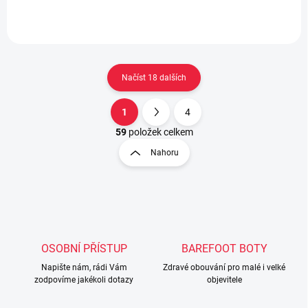
Načíst 18 dalších
1
4
O
S
v
t
59
položek celkem
l
r
Nahoru
á
á
d
n
a
k
c
o
í
p
v
r
á
v
OSOBNÍ PŘÍSTUP
BAREFOOT BOTY
n
k
í
Napište nám, rádi Vám
Zdravé obouvání pro malé i velké
y
zodpovíme jakékoli dotazy
objevitele
v
ý