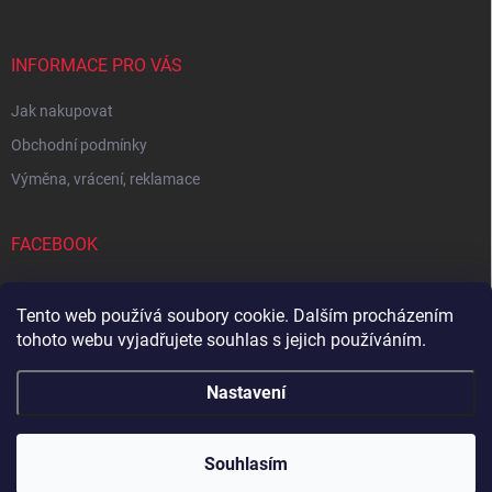
INFORMACE PRO VÁS
Jak nakupovat
Obchodní podmínky
Výměna, vrácení, reklamace
FACEBOOK
Tento web používá soubory cookie. Dalším procházením
tohoto webu vyjadřujete souhlas s jejich používáním.
Zboží.cz
Heureka.cz
Sedupa
Nejlepší seno.cz
Nastavení
Copyright 2026
Zandup
. Všechna práva vyhrazena.
Souhlasím
Vytvořil Shoptet