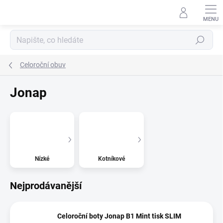
Přejít
na
obsah
Hledat
Celoroční obuv
Jonap
Nízké
Kotníkové
Nejprodávanější
Celoroční boty Jonap B1 Mint tisk SLIM