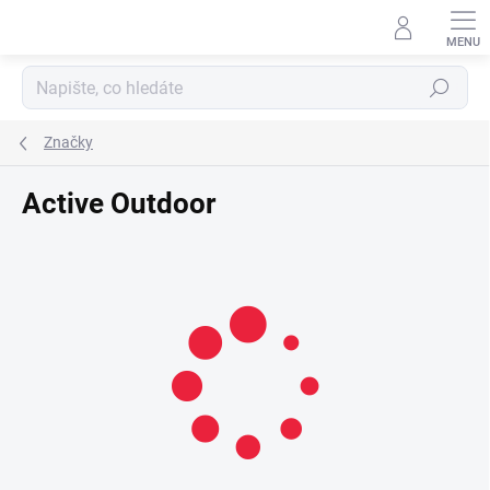
Přejít
na
obsah
Hledat
Značky
Active Outdoor