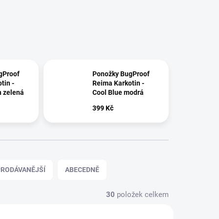
gProof
Ponožky BugProof
tin -
Reima Karkotin -
 zelená
Cool Blue modrá
399 Kč
RODÁVANĚJŠÍ
ABECEDNĚ
30
položek celkem