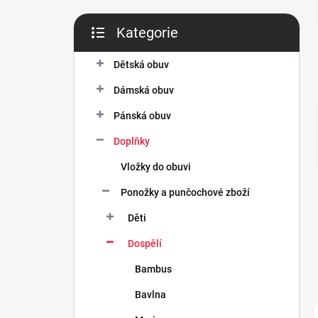
n
í
Kategorie
p
Přeskočit
a
kategorie
n
Dětská obuv
e
Dámská obuv
l
Pánská obuv
Doplňky
Vložky do obuvi
Ponožky a punčochové zboží
Děti
Dospělí
Bambus
Bavlna