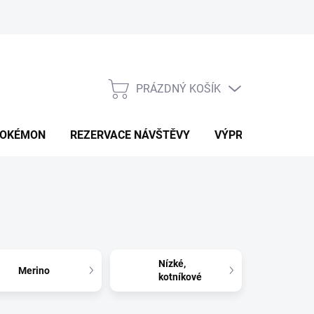
PRÁZDNÝ KOŠÍK
NÁKUPNÍ
KOŠÍK
OKÉMON
REZERVACE NÁVŠTĚVY
VÝPRODEJ
K
Nízké,
Merino
kotníkové