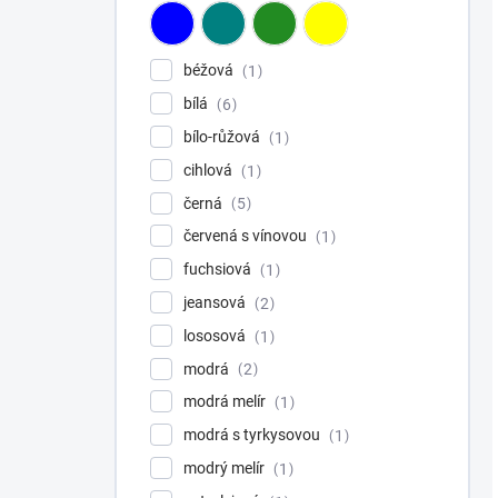
béžová
1
bílá
6
bílo-růžová
1
cihlová
1
černá
5
červená s vínovou
1
fuchsiová
1
jeansová
2
lososová
1
modrá
2
modrá melír
1
modrá s tyrkysovou
1
modrý melír
1