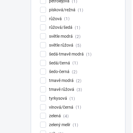
petrolejová
1
písková/režná
1
růžová
1
růžová/šedá
1
světle modrá
2
světle růžová
5
šedá-tmavě modrá
1
šedá/černá
1
šedo-černá
2
tmavě modrá
2
tmavě růžová
3
tyrkysová
1
vínová/černá
1
zelená
4
zelený melír
1