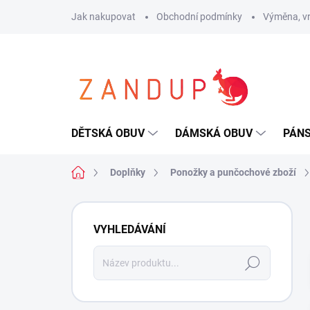
Přejít
Jak nakupovat
Obchodní podmínky
Výměna, vr
na
obsah
DĚTSKÁ OBUV
DÁMSKÁ OBUV
PÁN
Domů
Doplňky
Ponožky a punčochové zboží
P
o
VYHLEDÁVÁNÍ
s
t
Hledat
r
a
n