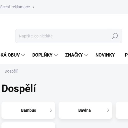
ácení, reklamace
Hledat
SKÁ OBUV
DOPLŇKY
ZNAČKY
NOVINKY
P
Dospělí
Dospělí
Bambus
Bavlna