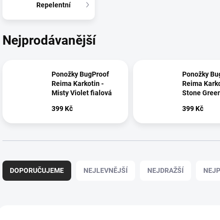
Repelentní
Nejprodávanější
Ponožky BugProof
Ponožky Bu
Reima Karkotin -
Reima Karko
Misty Violet fialová
Stone Green
399 Kč
399 Kč
Ř
a
DOPORUČUJEME
NEJLEVNĚJŠÍ
NEJDRAŽŠÍ
NEJP
z
e
n
í
V