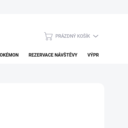
PRÁZDNÝ KOŠÍK
NÁKUPNÍ
KOŠÍK
OKÉMON
REZERVACE NÁVŠTĚVY
VÝPRODEJ
K