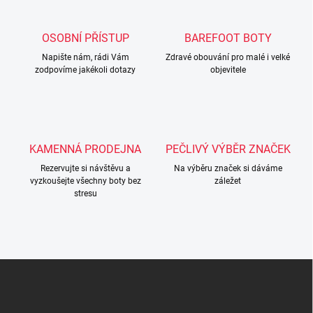
d
a
c
OSOBNÍ PŘÍSTUP
BAREFOOT BOTY
í
Napište nám, rádi Vám
p
Zdravé obouvání pro malé i velké
zodpovíme jakékoli dotazy
objevitele
r
v
k
y
v
ý
KAMENNÁ PRODEJNA
PEČLIVÝ VÝBĚR ZNAČEK
p
i
Rezervujte si návštěvu a
Na výběru značek si dáváme
s
vyzkoušejte všechny boty bez
záležet
u
stresu
Z
á
p
a