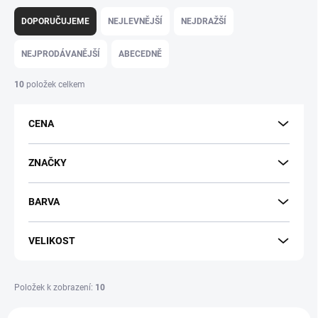
Ř
a
DOPORUČUJEME
NEJLEVNĚJŠÍ
NEJDRAŽŠÍ
z
e
NEJPRODÁVANĚJŠÍ
ABECEDNĚ
n
í
10
položek celkem
p
r
CENA
o
d
u
ZNAČKY
k
t
BARVA
ů
VELIKOST
Položek k zobrazení:
10
V