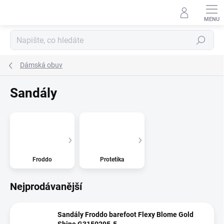
Přejít
na
obsah
Hledat
Dámská obuv
Sandály
Froddo
Protetika
Nejprodávanější
Sandály Froddo barefoot Flexy Blome Gold