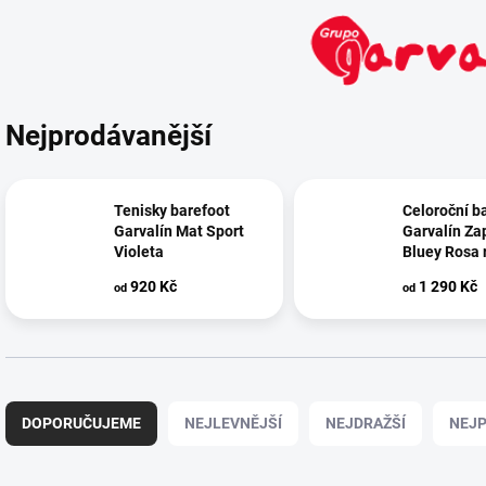
Nejprodávanější
Tenisky barefoot
Celoroční b
Garvalín Mat Sport
Garvalín Za
Violeta
Bluey Rosa 
920 Kč
1 290 Kč
od
od
Ř
a
DOPORUČUJEME
NEJLEVNĚJŠÍ
NEJDRAŽŠÍ
NEJP
z
e