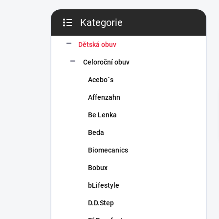
n
í
Kategorie
p
Přeskočit
a
kategorie
n
Dětská obuv
e
Celoroční obuv
l
Acebo´s
Affenzahn
Be Lenka
Beda
Biomecanics
Bobux
bLifestyle
D.D.Step