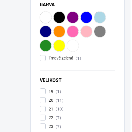
BARVA
Tmavě zelená
1
VELIKOST
19
1
20
11
21
10
22
7
23
7