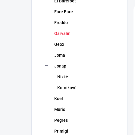
Ef Barefoot
Fare Bare
Froddo
Garvalín
Geox
Joma
Jonap
Nízké
Kotníkové
Koel
Muris
Pegres
Primigi