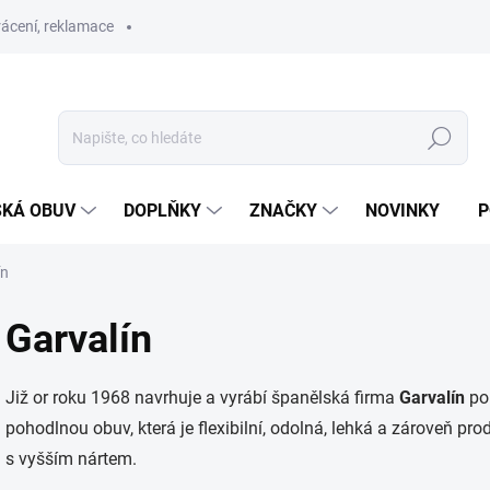
ácení, reklamace
Hledat
SKÁ OBUV
DOPLŇKY
ZNAČKY
NOVINKY
P
ín
Garvalín
Již or roku 1968 navrhuje a vyrábí španělská firma
Garvalín
poh
pohodlnou obuv, která je flexibilní, odolná, lehká a zároveň pr
s vyšším nártem.