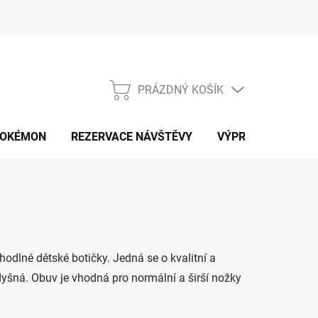
PRÁZDNÝ KOŠÍK
NÁKUPNÍ
KOŠÍK
OKÉMON
REZERVACE NÁVŠTĚVY
VÝPRODEJ
K
odlné dětské botičky. Jedná se o kvalitní a
odyšná. Obuv je vhodná pro normální a širší nožky