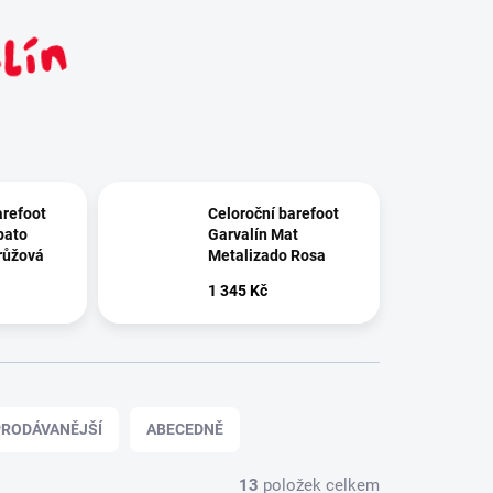
arefoot
Celoroční barefoot
pato
Garvalín Mat
růžová
Metalizado Rosa
1 345 Kč
RODÁVANĚJŠÍ
ABECEDNĚ
13
položek celkem