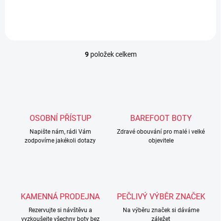
9
položek celkem
O
v
l
á
d
a
c
OSOBNÍ PŘÍSTUP
BAREFOOT BOTY
í
Napište nám, rádi Vám
p
Zdravé obouvání pro malé i velké
zodpovíme jakékoli dotazy
objevitele
r
v
k
y
v
ý
KAMENNÁ PRODEJNA
PEČLIVÝ VÝBĚR ZNAČEK
p
i
Rezervujte si návštěvu a
Na výběru značek si dáváme
s
vyzkoušejte všechny boty bez
záležet