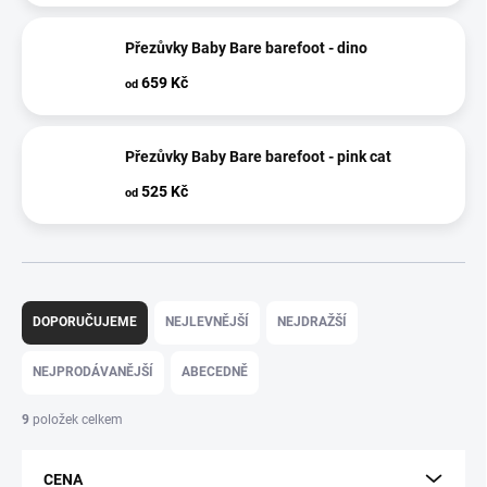
Přezůvky Baby Bare barefoot - dino
659 Kč
od
Přezůvky Baby Bare barefoot - pink cat
525 Kč
od
Ř
a
DOPORUČUJEME
NEJLEVNĚJŠÍ
NEJDRAŽŠÍ
z
e
NEJPRODÁVANĚJŠÍ
ABECEDNĚ
n
í
9
položek celkem
p
r
CENA
o