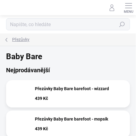
Přejít
na
obsah
Hledat
Přezůvky
Baby Bare
Nejprodávanější
Přezůvky Baby Bare barefoot - wizzard
439 Kč
Přezůvky Baby Bare barefoot - mopsík
439 Kč