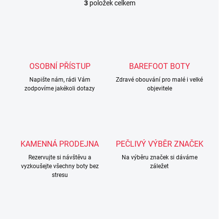
3
položek celkem
O
v
l
á
d
a
c
OSOBNÍ PŘÍSTUP
BAREFOOT BOTY
í
Napište nám, rádi Vám
p
Zdravé obouvání pro malé i velké
zodpovíme jakékoli dotazy
objevitele
r
v
k
y
v
ý
KAMENNÁ PRODEJNA
PEČLIVÝ VÝBĚR ZNAČEK
p
i
Rezervujte si návštěvu a
Na výběru značek si dáváme
s
vyzkoušejte všechny boty bez
záležet
u
stresu