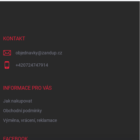
Z
á
p
a
t
í
KONTAKT
objednavky
@
zandup.cz
+420724747914
INFORMACE PRO VÁS
Jak nakupovat
Obchodní podmínky
Výměna, vrácení, reklamace
FACEBOOK