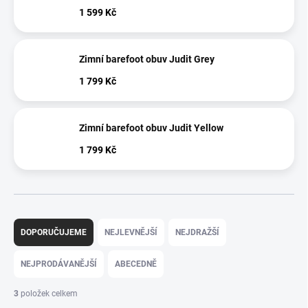
1 599 Kč
Zimní barefoot obuv Judit Grey
1 799 Kč
Zimní barefoot obuv Judit Yellow
1 799 Kč
Ř
a
DOPORUČUJEME
NEJLEVNĚJŠÍ
NEJDRAŽŠÍ
z
e
NEJPRODÁVANĚJŠÍ
ABECEDNĚ
n
í
3
položek celkem
p