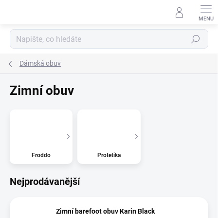
Přejít
na
obsah
Hledat
Dámská obuv
Zimní obuv
Froddo
Protetika
Nejprodávanější
Zimní barefoot obuv Karin Black