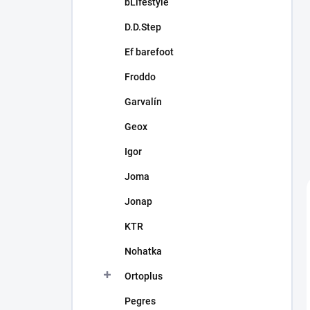
bLifestyle
D.D.Step
Ef barefoot
Froddo
Garvalín
Geox
Igor
Joma
Jonap
KTR
Nohatka
Ortoplus
Pegres