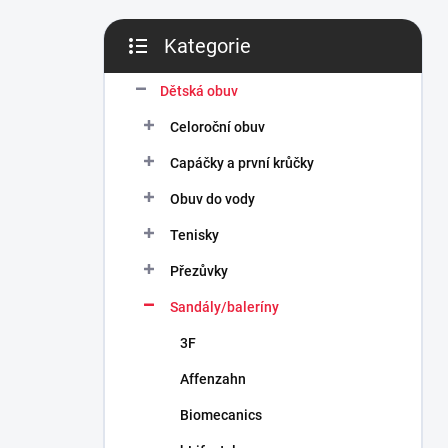
n
í
Kategorie
p
Přeskočit
a
kategorie
n
Dětská obuv
e
Celoroční obuv
l
Capáčky a první krůčky
Obuv do vody
Tenisky
Přezůvky
Sandály/baleríny
3F
Affenzahn
Biomecanics