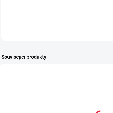
DETA
Související produkty
OBL2327
OBL2366
Dětské
Dětské