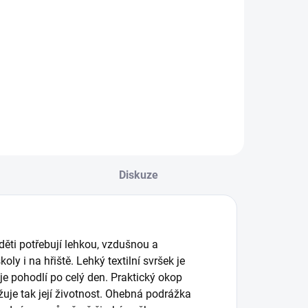
otníkové
hyperskákavý
bambusové
míček Waboba
ponožky
Mini Moon ball
59 Kč
149 Kč
BODEN
- red
Detail
Do košíku
Diskuze
 děti potřebují lehkou, vzdušnou a
ly i na hřiště. Lehký textilní svršek je
je pohodlí po celý den. Praktický okop
užuje tak její životnost. Ohebná podrážka