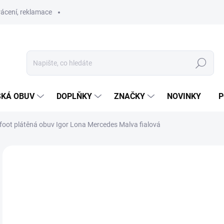
ácení, reklamace
Hledat
SKÁ OBUV
DOPLŇKY
ZNAČKY
NOVINKY
P
foot plátěná obuv Igor Lona Mercedes Malva fialová
ZNAČKA:
IGOR
SLEVA
SKLAD
8
Měr
ZVO
cena