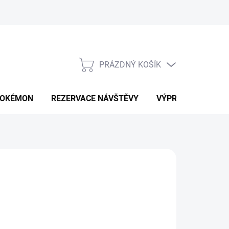
PRÁZDNÝ KOŠÍK
NÁKUPNÍ
KOŠÍK
OKÉMON
REZERVACE NÁVŠTĚVY
VÝPRODEJ
K
35 Kč
709 Kč
ná
LTE VARIANTU
: