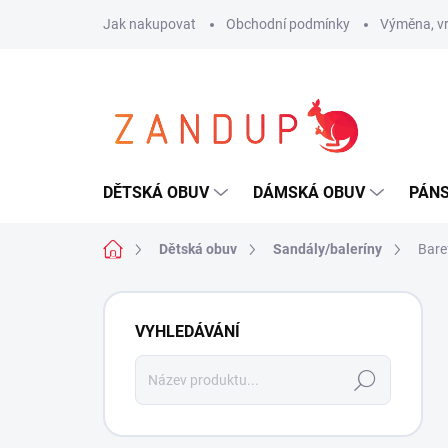
Přejít
Jak nakupovat
Obchodní podmínky
Výměna, vr
na
obsah
DĚTSKÁ OBUV
DÁMSKÁ OBUV
PÁN
Domů
Dětská obuv
Sandály/baleríny
Bare
P
o
VYHLEDÁVÁNÍ
s
t
Hledat
r
a
n