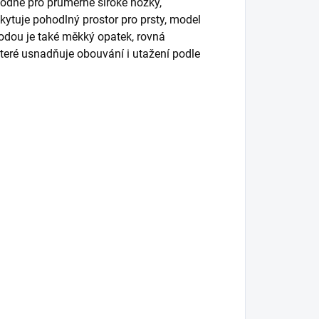
odné pro průměrně široké nožky,
kytuje pohodlný prostor pro prsty, model
dou je také měkký opatek, rovná
které usnadňuje obouvání i utažení podle