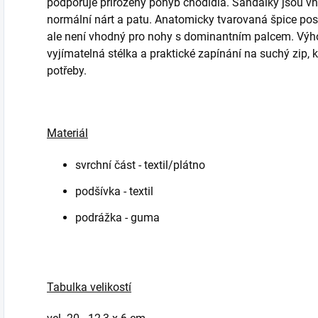
podporuje přirozený pohyb chodidla. Sandálky jsou vh
normální nárt a patu. Anatomicky tvarovaná špice pos
ale není vhodný pro nohy s dominantním palcem. Výho
vyjímatelná stélka a praktické zapínání na suchý zip, 
potřeby.
Materiál
svrchní část - textil/plátno
podšívka - textil
podrážka - guma
Tabulka velikostí