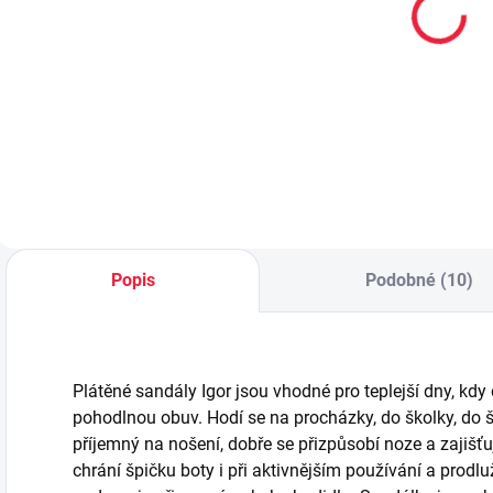
kotníkové
bavlněné
k
bavlněné
ponožky MOŘE
ponožky
59 Kč
59 Kč
BUNNY
Detail
Detail
Popis
Podobné (10)
Plátěné sandály Igor jsou vhodné pro teplejší dny, kdy
pohodlnou obuv. Hodí se na procházky, do školky, do ško
příjemný na nošení, dobře se přizpůsobí noze a zajišťu
chrání špičku boty i při aktivnějším používání a prodl