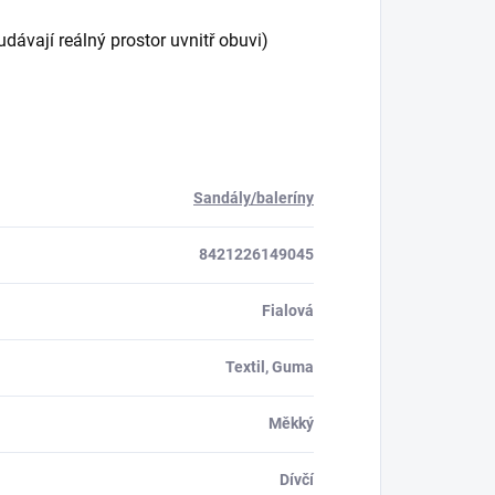
vají reálný prostor uvnitř obuvi)
Sandály/baleríny
8421226149045
Fialová
Textil, Guma
Měkký
Dívčí