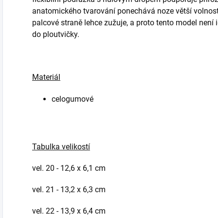
anatomického tvarování ponechává noze větší volnost. 
palcové straně lehce zužuje, a proto tento model není
do ploutvičky.
Materiál
celogumové
Tabulka velikostí
vel. 20 - 12,6 x 6,1 cm
vel. 21 - 13,2 x 6,3 cm
vel. 22 - 13,9 x 6,4 cm