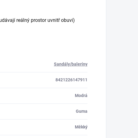
ávají reálný prostor uvnitř obuvi)
Sandály/baleríny
8421226147911
Modrá
Guma
Měkký