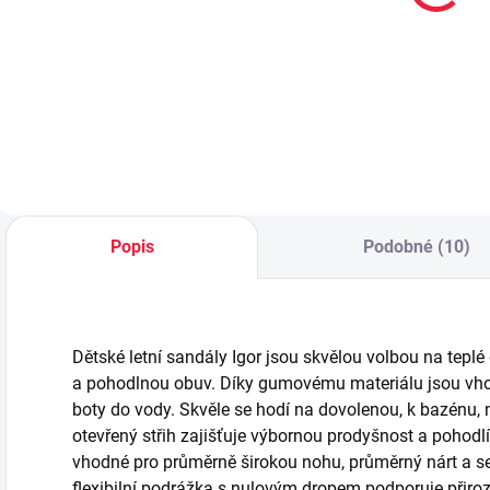
s fuchsiovou
AHOJ!
55 Kč
59 Kč
vel. 19-22
Do košíku
Detail
Popis
Podobné (10)
Dětské letní sandály Igor jsou skvělou volbou na teplé
a pohodlnou obuv. Díky gumovému materiálu jsou vhod
boty do vody. Skvěle se hodí na dovolenou, k bazénu,
otevřený střih zajišťuje výbornou prodyšnost a pohodl
vhodné pro průměrně širokou nohu, průměrný nárt a se
flexibilní podrážka s nulovým dropem podporuje přiro