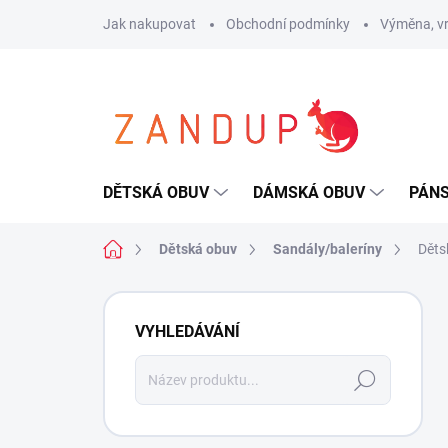
Přejít
Jak nakupovat
Obchodní podmínky
Výměna, vr
na
obsah
DĚTSKÁ OBUV
DÁMSKÁ OBUV
PÁN
Domů
Dětská obuv
Sandály/baleríny
Děts
P
o
VYHLEDÁVÁNÍ
s
t
Hledat
r
a
n