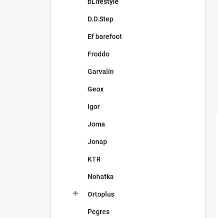
bLifestyle
D.D.Step
Ef barefoot
Froddo
Garvalín
Geox
Igor
Joma
Jonap
KTR
Nohatka
Ortoplus
Pegres