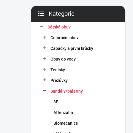
n
í
Kategorie
p
Přeskočit
a
kategorie
n
Dětská obuv
e
Celoroční obuv
l
Capáčky a první krůčky
Obuv do vody
Tenisky
Přezůvky
Sandály/baleríny
3F
Affenzahn
Biomecanics