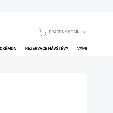
PRÁZDNÝ KOŠÍK
NÁKUPNÍ
KOŠÍK
OKÉMON
REZERVACE NÁVŠTĚVY
VÝPRODEJ
K
90 Kč
ná
LTE VARIANTU
: