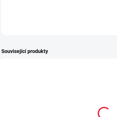
DETA
Související produkty
SLEVA
OBL1596
OBL2243
Bambusové
Kotníkové
kotníčkové
bavlněné
k
ponožky černé
ponožky