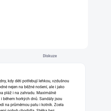
ponožky
ponožky
59 Kč
59 Kč
BUNNY
BODEN
Detail
Detail
Diskuze
 dny, kdy děti potřebují lehkou, vzdušnou
né nejen na běžné nošení, ale i jako
 na pláž i na zahradu. Maximálně
í i během horkých dnů. Sandály jsou
dí na průměrnou patu i kotník. Zcela
zený pohyb chodidla. Stélka bez