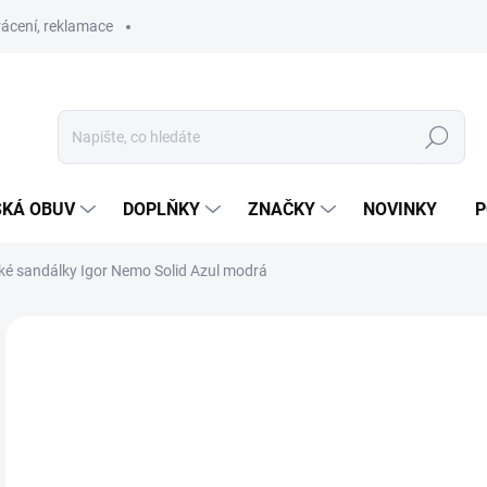
ácení, reklamace
Hledat
SKÁ OBUV
DOPLŇKY
ZNAČKY
NOVINKY
P
ké sandálky Igor Nemo Solid Azul modrá
ZNAČKA:
IGOR
SKLAD
6
Měr
ZVO
cena