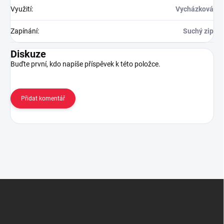
Využití
:
Vycházková
Zapínání
:
Suchý zip
Diskuze
Buďte první, kdo napíše příspěvek k této položce.
Přidat komentář
Z
á
p
a