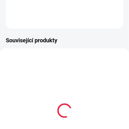
DETAILNÍ INFORMACE
ZEPTAT SE
Související produkty
OBL2327
OBL2366
Dětské kotníkové
Dětské bavlněné
bavlněné ponožky
ponožky MOŘE
BUNNY
59 Kč
59 Kč