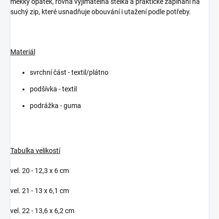
měkký opatek, rovná vyjímatelná stélka a praktické zapínání na
suchý zip, které usnadňuje obouvání i utažení podle potřeby.
Materiál
svrchní část - textil/plátno
podšívka - textil
podrážka - guma
Tabulka velikostí
vel. 20 - 12,3 x 6 cm
vel. 21 - 13 x 6,1 cm
vel. 22 - 13,6 x 6,2 cm