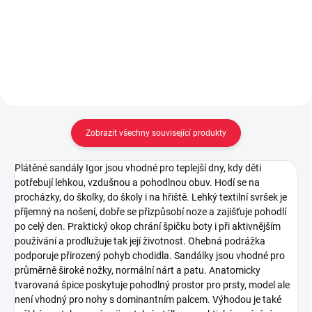
Detail
Detail
Zobrazit všechny související produkty
Plátěné sandály Igor jsou vhodné pro teplejší dny, kdy děti
potřebují lehkou, vzdušnou a pohodlnou obuv. Hodí se na
procházky, do školky, do školy i na hřiště. Lehký textilní svršek je
příjemný na nošení, dobře se přizpůsobí noze a zajišťuje pohodlí
po celý den. Praktický okop chrání špičku boty i při aktivnějším
používání a prodlužuje tak její životnost. Ohebná podrážka
podporuje přirozený pohyb chodidla. Sandálky jsou vhodné pro
průměrně široké nožky, normální nárt a patu. Anatomicky
tvarovaná špice poskytuje pohodlný prostor pro prsty, model ale
není vhodný pro nohy s dominantním palcem. Výhodou je také