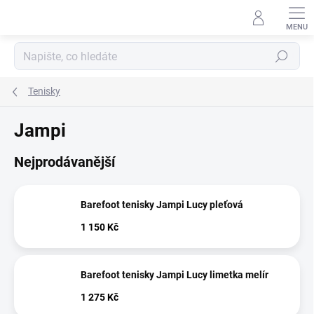
Přejít
na
obsah
Hledat
Tenisky
Jampi
Nejprodávanější
Barefoot tenisky Jampi Lucy pleťová
1 150 Kč
Barefoot tenisky Jampi Lucy limetka melír
1 275 Kč