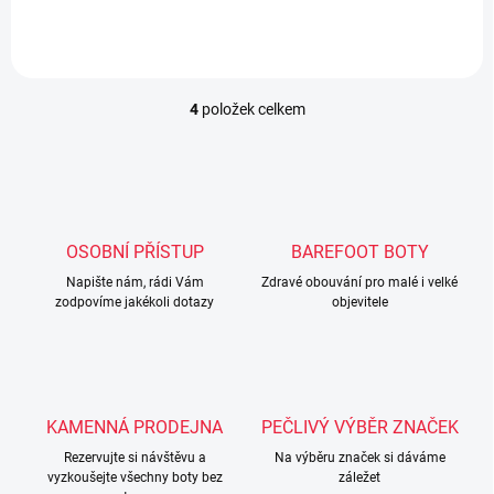
4
položek celkem
O
v
l
á
d
a
c
OSOBNÍ PŘÍSTUP
BAREFOOT BOTY
í
Napište nám, rádi Vám
p
Zdravé obouvání pro malé i velké
zodpovíme jakékoli dotazy
objevitele
r
v
k
y
v
ý
KAMENNÁ PRODEJNA
PEČLIVÝ VÝBĚR ZNAČEK
p
i
Rezervujte si návštěvu a
Na výběru značek si dáváme
s
vyzkoušejte všechny boty bez
záležet