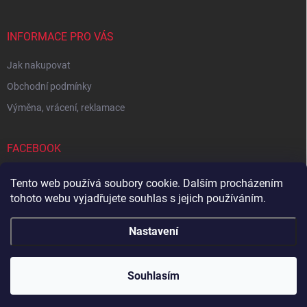
INFORMACE PRO VÁS
Jak nakupovat
Obchodní podmínky
Výměna, vrácení, reklamace
FACEBOOK
Tento web používá soubory cookie. Dalším procházením
tohoto webu vyjadřujete souhlas s jejich používáním.
Zboží.cz
Heureka.cz
Sedupa
Nejlepší seno.cz
Nastavení
Copyright 2026
Zandup
. Všechna práva vyhrazena.
Souhlasím
Vytvořil Shoptet