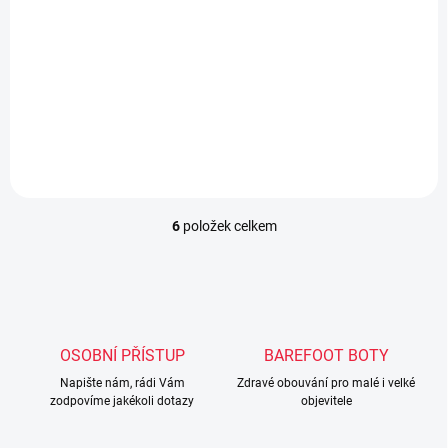
Capáčky Crave Cravitos Tmavě modrá
599 Kč
Detail
6
položek celkem
O
v
l
á
d
a
c
OSOBNÍ PŘÍSTUP
BAREFOOT BOTY
í
Napište nám, rádi Vám
p
Zdravé obouvání pro malé i velké
zodpovíme jakékoli dotazy
objevitele
r
v
k