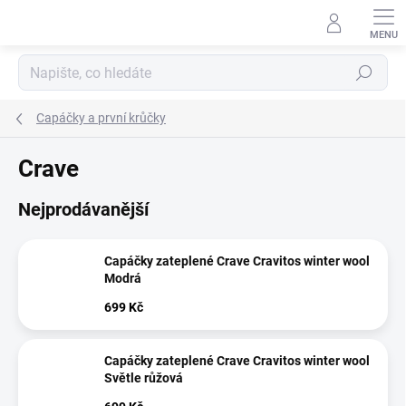
Přejít
na
obsah
Hledat
Capáčky a první krůčky
Crave
Nejprodávanější
Capáčky zateplené Crave Cravitos winter wool
Modrá
699 Kč
Capáčky zateplené Crave Cravitos winter wool
Světle růžová