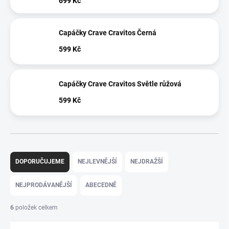
699 Kč
Capáčky Crave Cravitos Černá
599 Kč
Capáčky Crave Cravitos Světle růžová
599 Kč
Ř
a
DOPORUČUJEME
NEJLEVNĚJŠÍ
NEJDRAŽŠÍ
z
e
NEJPRODÁVANĚJŠÍ
ABECEDNĚ
n
í
6
položek celkem
p
r