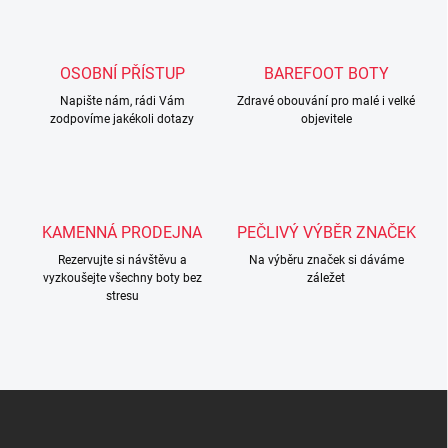
á
d
a
c
OSOBNÍ PŘÍSTUP
BAREFOOT BOTY
í
Napište nám, rádi Vám
p
Zdravé obouvání pro malé i velké
zodpovíme jakékoli dotazy
objevitele
r
v
k
y
v
ý
KAMENNÁ PRODEJNA
PEČLIVÝ VÝBĚR ZNAČEK
p
i
Rezervujte si návštěvu a
Na výběru značek si dáváme
s
vyzkoušejte všechny boty bez
záležet
u
stresu
Z
á
p