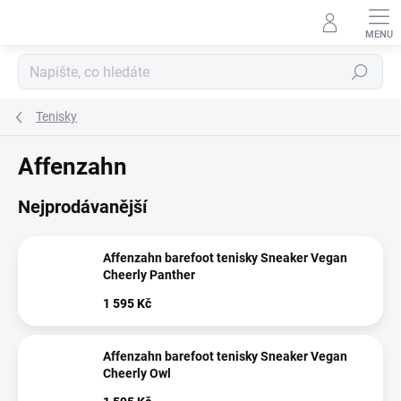
Přejít
na
obsah
Hledat
Tenisky
Affenzahn
Nejprodávanější
Affenzahn barefoot tenisky Sneaker Vegan
Cheerly Panther
1 595 Kč
Affenzahn barefoot tenisky Sneaker Vegan
Cheerly Owl