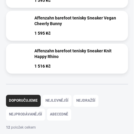
1 595 Kč
Affenzahn barefoot tenisky Sneaker Vegan
Cheerly Bunny
1 595 Kč
Affenzahn barefoot tenisky Sneaker Knit
Happy Rhino
1 516 Kč
Ř
a
DOPORUČUJEME
NEJLEVNĚJŠÍ
NEJDRAŽŠÍ
z
e
NEJPRODÁVANĚJŠÍ
ABECEDNĚ
n
í
12
položek celkem
p