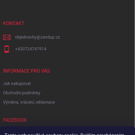
p
a
t
í
KONTAKT
objednavky
@
zandup.cz
+420724747914
INFORMACE PRO VÁS
Jak nakupovat
Obchodní podmínky
Výměna, vrácení, reklamace
FACEBOOK