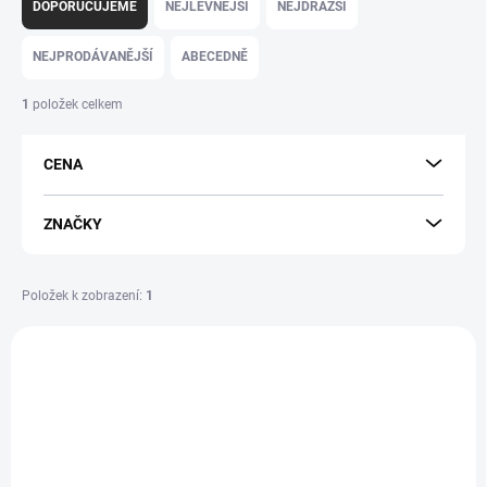
a
DOPORUČUJEME
NEJLEVNĚJŠÍ
NEJDRAŽŠÍ
z
e
NEJPRODÁVANĚJŠÍ
ABECEDNĚ
n
í
1
položek celkem
p
r
CENA
o
d
u
ZNAČKY
k
t
ů
Položek k zobrazení:
1
V
ý
SLEVA
DUD037
p
PRODEJNA
i
s
p
r