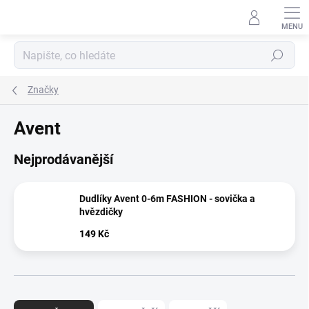
Přejít
na
obsah
Hledat
Značky
Avent
Nejprodávanější
Dudlíky Avent 0-6m FASHION - sovička a
hvězdičky
149 Kč
Ř