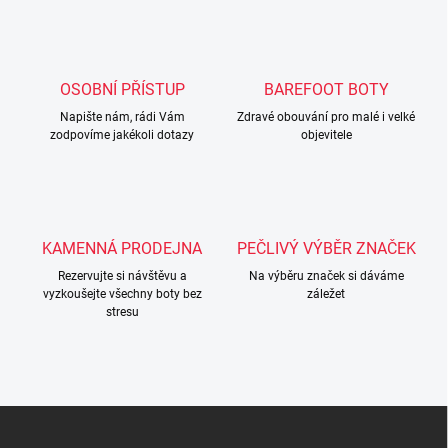
l
á
d
a
c
OSOBNÍ PŘÍSTUP
BAREFOOT BOTY
í
Napište nám, rádi Vám
p
Zdravé obouvání pro malé i velké
zodpovíme jakékoli dotazy
objevitele
r
v
k
y
v
ý
KAMENNÁ PRODEJNA
PEČLIVÝ VÝBĚR ZNAČEK
p
i
Rezervujte si návštěvu a
Na výběru značek si dáváme
s
vyzkoušejte všechny boty bez
záležet
u
stresu
Z
á