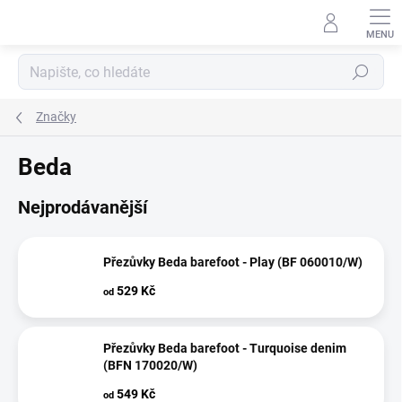
Přejít
na
obsah
Hledat
Značky
Beda
Nejprodávanější
Přezůvky Beda barefoot - Play (BF 060010/W)
529 Kč
od
Přezůvky Beda barefoot - Turquoise denim
(BFN 170020/W)
549 Kč
od