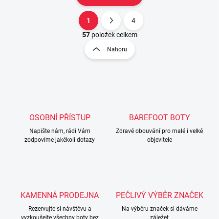
1
4
O
S
v
t
57
položek celkem
l
r
Nahoru
á
á
d
n
a
k
c
o
í
p
v
r
á
v
OSOBNÍ PŘÍSTUP
BAREFOOT BOTY
n
k
í
Napište nám, rádi Vám
Zdravé obouvání pro malé i velké
y
zodpovíme jakékoli dotazy
objevitele
v
ý
p
i
s
u
KAMENNÁ PRODEJNA
PEČLIVÝ VÝBĚR ZNAČEK
Rezervujte si návštěvu a
Na výběru značek si dáváme
vyzkoušejte všechny boty bez
záležet