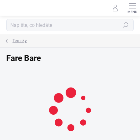
Přejít
na
obsah
Hledat
Tenisky
Fare Bare