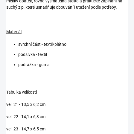
měkký opatek, rovná vyjímatelná stélka a praktické zapínání na
suchý zip, které usnadňuje obouvání i utažení podle potřeby.
Materiál
svrchní část - textil/plátno
podšívka - textil
podrážka - guma
Tabulka velikostí
vel. 21 - 13,5 x 6,2 cm
vel. 22 - 14,1 x 6,3 cm
vel. 23 - 14,7 x 6,5 cm