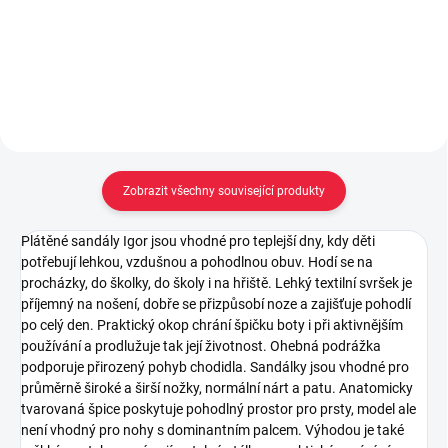
Detail
Detail
Zobrazit všechny související produkty
Plátěné sandály Igor jsou vhodné pro teplejší dny, kdy děti
potřebují lehkou, vzdušnou a pohodlnou obuv. Hodí se na
procházky, do školky, do školy i na hřiště. Lehký textilní svršek je
příjemný na nošení, dobře se přizpůsobí noze a zajišťuje pohodlí
po celý den. Praktický okop chrání špičku boty i při aktivnějším
používání a prodlužuje tak její životnost. Ohebná podrážka
podporuje přirozený pohyb chodidla. Sandálky jsou vhodné pro
průměrně široké a širší nožky, normální nárt a patu. Anatomicky
tvarovaná špice poskytuje pohodlný prostor pro prsty, model ale
není vhodný pro nohy s dominantním palcem. Výhodou je také