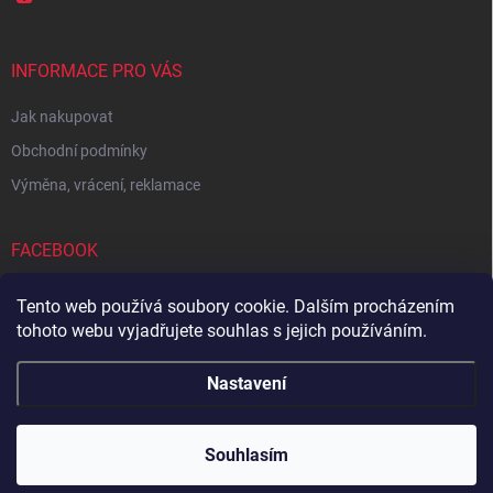
INFORMACE PRO VÁS
Jak nakupovat
Obchodní podmínky
Výměna, vrácení, reklamace
FACEBOOK
Tento web používá soubory cookie. Dalším procházením
tohoto webu vyjadřujete souhlas s jejich používáním.
Zboží.cz
Heureka.cz
Sedupa
Nejlepší seno.cz
Nastavení
Copyright 2026
Zandup
. Všechna práva vyhrazena.
Souhlasím
Vytvořil Shoptet