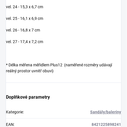
vel. 24 - 15,3 x 6,7 cm
vel. 25 - 16,1 x 6,9 cm
vel. 26 - 16,8 x 7 cm
vel. 27 - 17,4 x 7,2 cm
*
Délka měřena měřidlem Plus12 (naměřené rozměry udávají
reálný prostor uvnitř obuvi)
Doplňkové parametry
Kategorie
:
Sandály/baleríny
EAN
:
8421225898241