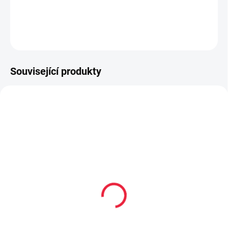
DETAILNÍ INFORMACE
ZEPTAT SE
Související produkty
OBL2327
OBL2366
Dětské kotníkové
Dětské bavlněné
bavlněné ponožky
ponožky MOŘE
BUNNY
59 Kč
59 Kč