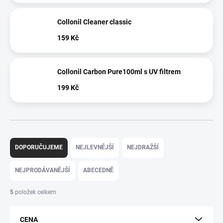
Collonil Cleaner classic
159 Kč
Collonil Carbon Pure100ml s UV filtrem
199 Kč
Ř
a
DOPORUČUJEME
NEJLEVNĚJŠÍ
NEJDRAŽŠÍ
z
e
NEJPRODÁVANĚJŠÍ
ABECEDNĚ
n
í
5
položek celkem
p
r
CENA
o