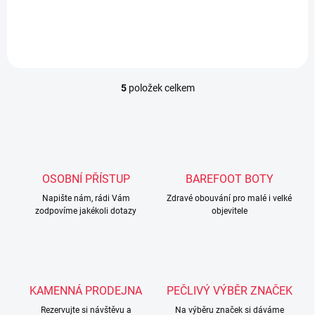
5
položek celkem
O
v
l
á
d
a
c
OSOBNÍ PŘÍSTUP
BAREFOOT BOTY
í
Napište nám, rádi Vám
p
Zdravé obouvání pro malé i velké
zodpovíme jakékoli dotazy
objevitele
r
v
k
y
v
ý
KAMENNÁ PRODEJNA
PEČLIVÝ VÝBĚR ZNAČEK
p
i
Rezervujte si návštěvu a
Na výběru značek si dáváme