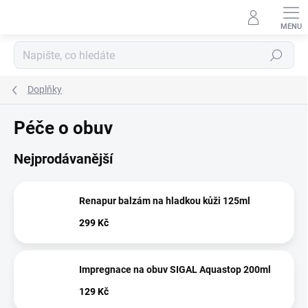
Přejít
na
obsah
Hledat
Doplňky
Péče o obuv
Nejprodávanější
Renapur balzám na hladkou kůži 125ml
299 Kč
Impregnace na obuv SIGAL Aquastop 200ml
129 Kč