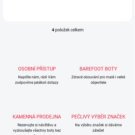
4
položek celkem
O
v
l
á
d
a
c
OSOBNÍ PŘÍSTUP
BAREFOOT BOTY
í
Napište nám, rádi Vám
p
Zdravé obouvání pro malé i velké
zodpovíme jakékoli dotazy
objevitele
r
v
k
y
v
ý
KAMENNÁ PRODEJNA
PEČLIVÝ VÝBĚR ZNAČEK
p
i
Rezervujte si návštěvu a
Na výběru značek si dáváme
s
vyzkoušejte všechny boty bez
záležet