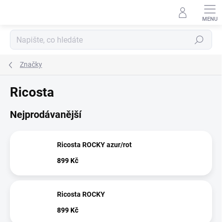
Přejít
na
obsah
Hledat
Značky
Ricosta
Nejprodávanější
Ricosta ROCKY azur/rot
899 Kč
Ricosta ROCKY
899 Kč