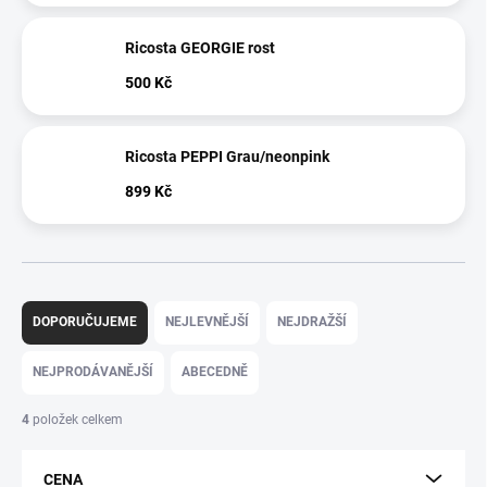
Ricosta GEORGIE rost
500 Kč
Ricosta PEPPI Grau/neonpink
899 Kč
Ř
a
DOPORUČUJEME
NEJLEVNĚJŠÍ
NEJDRAŽŠÍ
z
e
NEJPRODÁVANĚJŠÍ
ABECEDNĚ
n
í
4
položek celkem
p
r
CENA
o