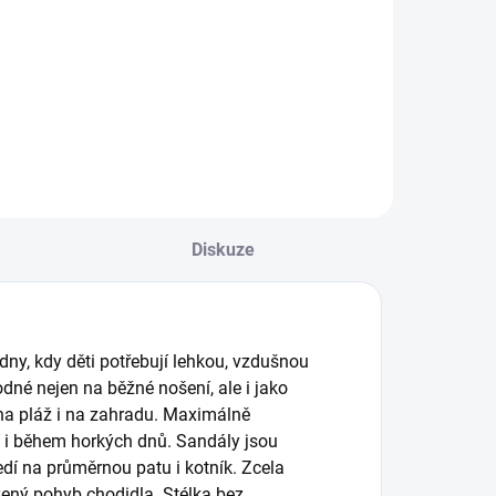
ponožky
ponožky
59 Kč
59 Kč
BUNNY
BODEN
Detail
Detail
Diskuze
 dny, kdy děti potřebují lehkou, vzdušnou
né nejen na běžné nošení, ale i jako
 na pláž i na zahradu. Maximálně
í i během horkých dnů. Sandály jsou
dí na průměrnou patu i kotník. Zcela
zený pohyb chodidla. Stélka bez