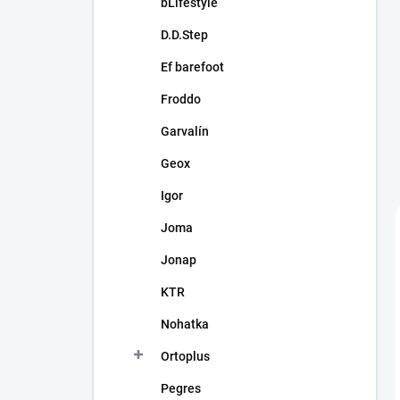
bLifestyle
D.D.Step
Ef barefoot
Froddo
Garvalín
Geox
Igor
Joma
Jonap
KTR
Nohatka
Ortoplus
Pegres