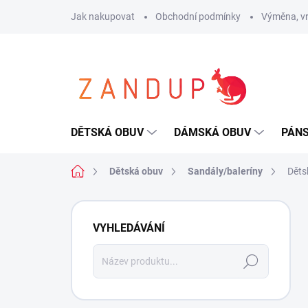
Přejít
Jak nakupovat
Obchodní podmínky
Výměna, vr
na
obsah
DĚTSKÁ OBUV
DÁMSKÁ OBUV
PÁN
Domů
Dětská obuv
Sandály/baleríny
Děts
P
o
VYHLEDÁVÁNÍ
s
t
Hledat
r
a
n