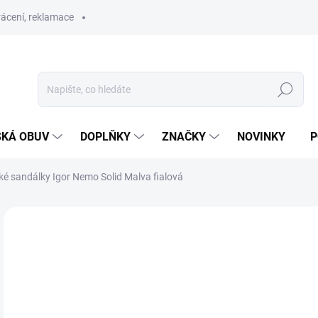
ácení, reklamace
Hledat
SKÁ OBUV
DOPLŇKY
ZNAČKY
NOVINKY
P
ké sandálky Igor Nemo Solid Malva fialová
ZNAČKA:
IGOR
SKLAD
6
Měr
ZVO
cena