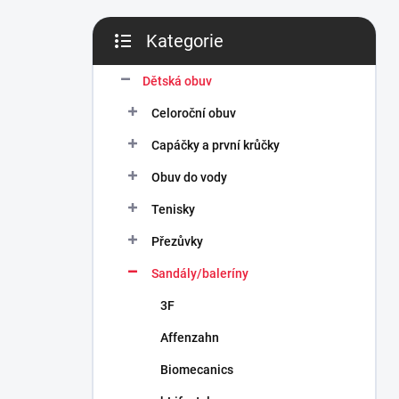
n
í
Kategorie
p
Přeskočit
a
kategorie
n
Dětská obuv
e
Celoroční obuv
l
Capáčky a první krůčky
Obuv do vody
Tenisky
Přezůvky
Sandály/baleríny
3F
Affenzahn
Biomecanics