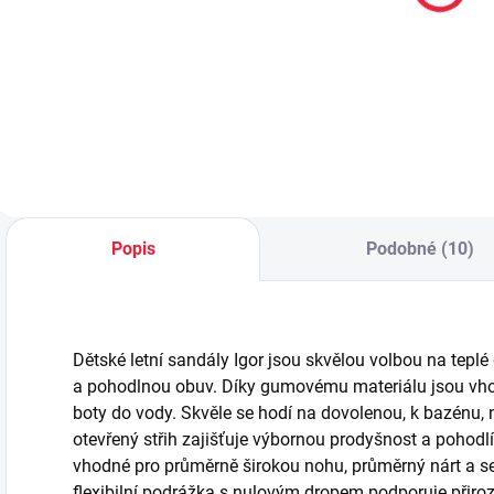
s fuchsiovou
AHOJ!
55 Kč
59 Kč
vel. 19-22
Do košíku
Detail
Popis
Podobné (10)
Dětské letní sandály Igor jsou skvělou volbou na teplé
a pohodlnou obuv. Díky gumovému materiálu jsou vhod
boty do vody. Skvěle se hodí na dovolenou, k bazénu,
otevřený střih zajišťuje výbornou prodyšnost a pohodl
vhodné pro průměrně širokou nohu, průměrný nárt a se
flexibilní podrážka s nulovým dropem podporuje přiro