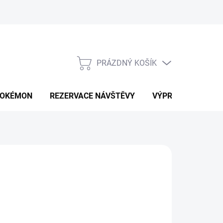
PRÁZDNÝ KOŠÍK
NÁKUPNÍ
KOŠÍK
OKÉMON
REZERVACE NÁVŠTĚVY
VÝPRODEJ
K
90 Kč
ná
LTE VARIANTU
: