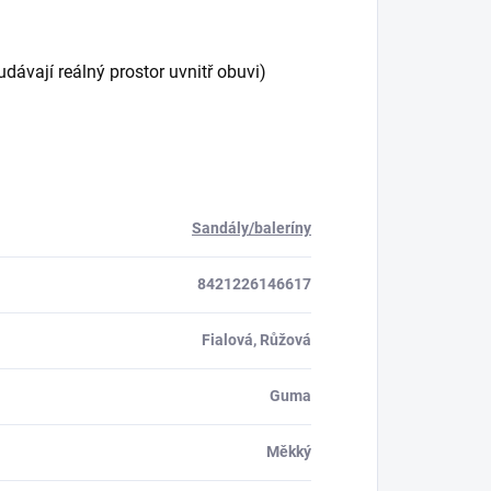
ávají reálný prostor uvnitř obuvi)
Sandály/baleríny
8421226146617
Fialová, Růžová
Guma
Měkký