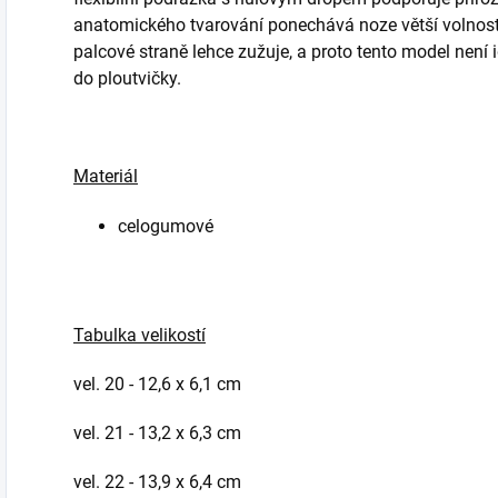
anatomického tvarování ponechává noze větší volnost. 
palcové straně lehce zužuje, a proto tento model není
do ploutvičky.
Materiál
celogumové
Tabulka velikostí
vel. 20 - 12,6 x 6,1 cm
vel. 21 - 13,2 x 6,3 cm
vel. 22 - 13,9 x 6,4 cm