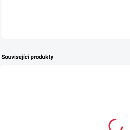
DETA
Související produkty
SLEVA
OBL1596
OBL2243
Bambusové
Kotníkové
kotníčkové
bavlněné
k
ponožky černé
ponožky