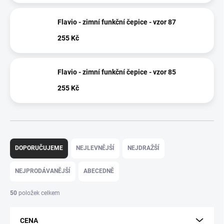
Flavio - zimní funkční čepice - vzor 87
255 Kč
Flavio - zimní funkční čepice - vzor 85
255 Kč
Ř
a
DOPORUČUJEME
NEJLEVNĚJŠÍ
NEJDRAŽŠÍ
z
e
NEJPRODÁVANĚJŠÍ
ABECEDNĚ
n
í
50
položek celkem
p
r
CENA
o