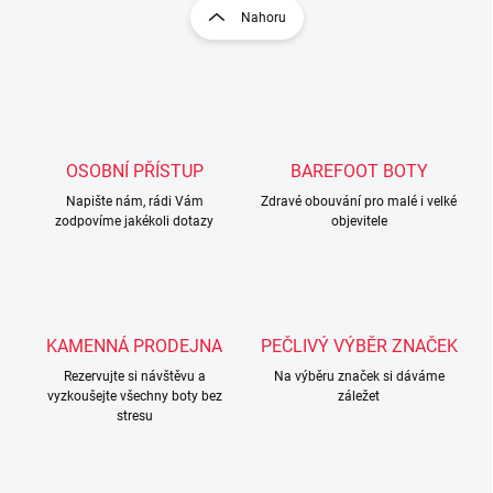
l
r
Nahoru
á
á
d
n
a
k
c
o
í
p
v
r
á
v
OSOBNÍ PŘÍSTUP
BAREFOOT BOTY
n
k
í
Napište nám, rádi Vám
Zdravé obouvání pro malé i velké
y
zodpovíme jakékoli dotazy
objevitele
v
ý
p
i
s
u
KAMENNÁ PRODEJNA
PEČLIVÝ VÝBĚR ZNAČEK
Rezervujte si návštěvu a
Na výběru značek si dáváme
vyzkoušejte všechny boty bez
záležet
stresu