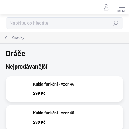
Přejít
na
obsah
Hledat
Značky
Dráče
Nejprodávanější
Kukla funkční - vzor 46
299 Kč
Kukla funkční - vzor 45
299 Kč