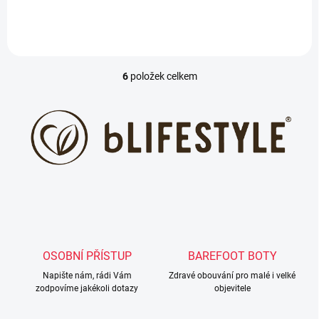
6
položek celkem
O
v
l
á
d
a
c
í
p
r
v
k
y
OSOBNÍ PŘÍSTUP
BAREFOOT BOTY
v
ý
Napište nám, rádi Vám
Zdravé obouvání pro malé i velké
p
zodpovíme jakékoli dotazy
objevitele
i
s