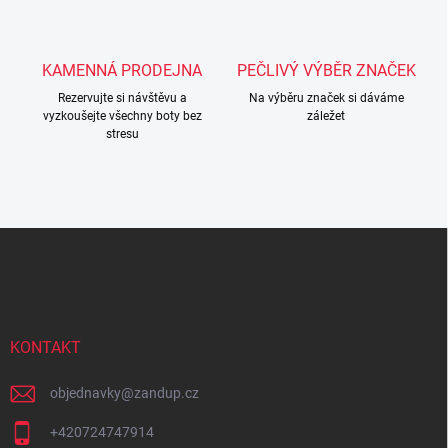
u
KAMENNÁ PRODEJNA
PEČLIVÝ VÝBĚR ZNAČEK
Rezervujte si návštěvu a
Na výběru značek si dáváme
vyzkoušejte všechny boty bez
záležet
stresu
Z
á
p
a
t
í
KONTAKT
objednavky
@
zandup.cz
+420724747914