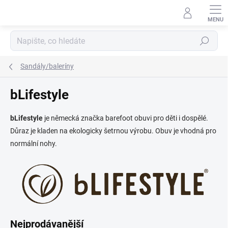
Přejít
na
obsah
Hledat
Sandály/baleríny
bLifestyle
bLifestyle
je německá značka barefoot obuvi pro děti i dospělé.
Důraz je kladen na ekologicky šetrnou výrobu. Obuv je vhodná pro
normální nohy.
Nejprodávanější