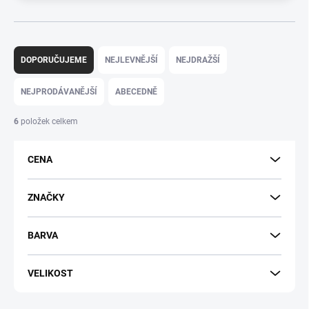
Ř
a
DOPORUČUJEME
NEJLEVNĚJŠÍ
NEJDRAŽŠÍ
z
e
NEJPRODÁVANĚJŠÍ
ABECEDNĚ
n
í
6
položek celkem
p
r
CENA
o
d
u
ZNAČKY
k
t
BARVA
ů
VELIKOST