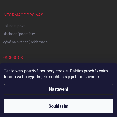
INFORMACE PRO VÁS
Jak nakupovat
Obchodní podmínky
Výměna, vrácení, reklamace
FACEBOOK
Tento web používá soubory cookie. Dalším procházením
tohoto webu vyjadřujete souhlas s jejich používáním.
Zboží.cz
Heureka.cz
Sedupa
Nejlepší seno.cz
Nastavení
Copyright 2026
Zandup
. Všechna práva vyhrazena.
Souhlasím
Vytvořil Shoptet