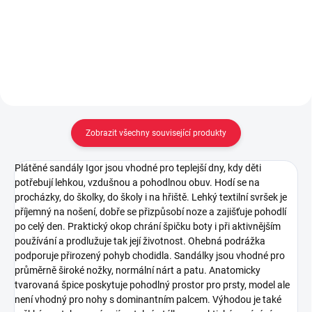
Detail
Detail
Zobrazit všechny související produkty
Plátěné sandály Igor jsou vhodné pro teplejší dny, kdy děti
potřebují lehkou, vzdušnou a pohodlnou obuv. Hodí se na
procházky, do školky, do školy i na hřiště. Lehký textilní svršek je
příjemný na nošení, dobře se přizpůsobí noze a zajišťuje pohodlí
po celý den. Praktický okop chrání špičku boty i při aktivnějším
používání a prodlužuje tak její životnost. Ohebná podrážka
podporuje přirozený pohyb chodidla. Sandálky jsou vhodné pro
průměrně široké nožky, normální nárt a patu. Anatomicky
tvarovaná špice poskytuje pohodlný prostor pro prsty, model ale
není vhodný pro nohy s dominantním palcem. Výhodou je také