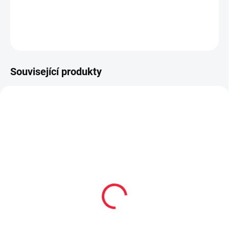
DETAILNÍ INFORMACE
ZEPTAT SE
Související produkty
OBL2327
OBL2366
Dětské kotníkové
Dětské bavlněné
bavlněné ponožky
ponožky MOŘE
BUNNY
59 Kč
59 Kč