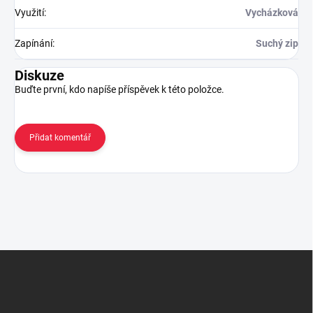
Využití
:
Vycházková
Zapínání
:
Suchý zip
Diskuze
Buďte první, kdo napíše příspěvek k této položce.
Přidat komentář
Z
á
p
a