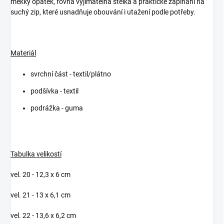
měkký opatek, rovná vyjímatelná stélka a praktické zapínání na
suchý zip, které usnadňuje obouvání i utažení podle potřeby.
Materiál
svrchní část - textil/plátno
podšívka - textil
podrážka - guma
Tabulka velikostí
vel. 20 - 12,3 x 6 cm
vel. 21 - 13 x 6,1 cm
vel. 22 - 13,6 x 6,2 cm