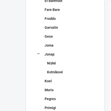
Ef Barefoot
Fare Bare
Froddo
Garvalín
Geox
Joma
Jonap
Nízké
Kotníkové
Koel
Muris
Pegres
Primigi