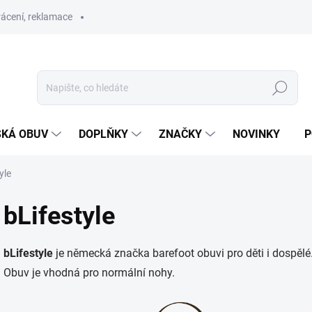
ácení, reklamace
Hledat
SKÁ OBUV
DOPLŇKY
ZNAČKY
NOVINKY
P
yle
bLifestyle
bLifestyle
je německá značka barefoot obuvi pro děti i dospělé
Obuv je vhodná pro normální nohy.