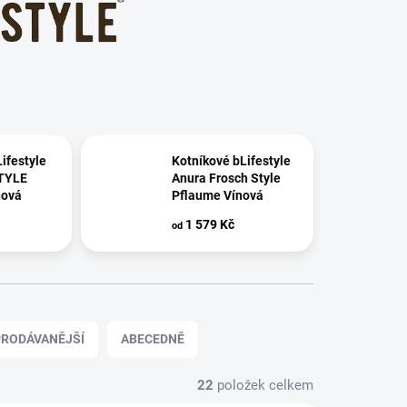
ifestyle
Kotníkové bLifestyle
TYLE
Anura Frosch Style
nová
Pflaume Vínová
1 579 Kč
od
RODÁVANĚJŠÍ
ABECEDNĚ
22
položek celkem