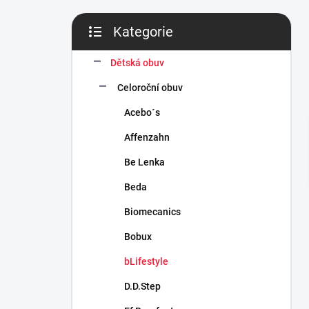
n
í
Kategorie
p
Přeskočit
a
kategorie
n
Dětská obuv
e
Celoroční obuv
l
Acebo´s
Affenzahn
Be Lenka
Beda
Biomecanics
Bobux
bLifestyle
D.D.Step