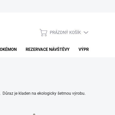
PRÁZDNÝ KOŠÍK
NÁKUPNÍ
KOŠÍK
OKÉMON
REZERVACE NÁVŠTĚVY
VÝPRODEJ
K
. Důraz je kladen na ekologicky šetrnou výrobu.