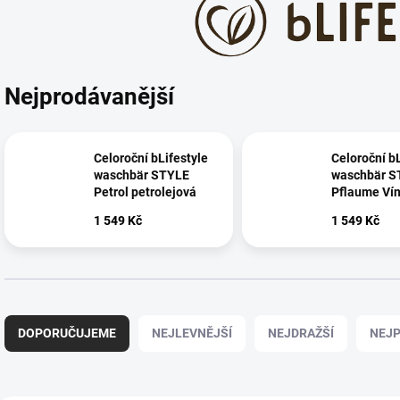
Nejprodávanější
Celoroční bLifestyle
Celoroční bL
waschbär STYLE
waschbär S
Petrol petrolejová
Pflaume Ví
1 549 Kč
1 549 Kč
Ř
a
DOPORUČUJEME
NEJLEVNĚJŠÍ
NEJDRAŽŠÍ
NEJP
z
e
n