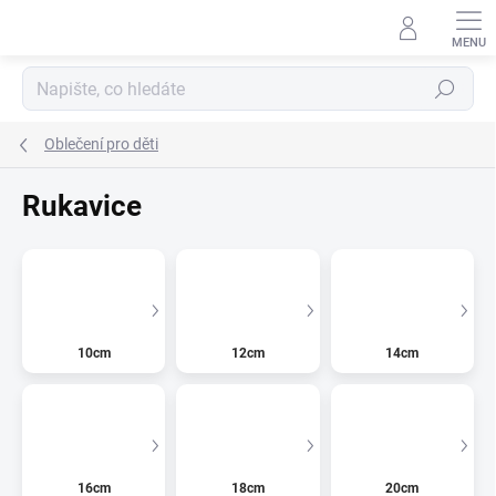
Přejít
na
obsah
Hledat
Oblečení pro děti
Rukavice
10cm
12cm
14cm
16cm
18cm
20cm