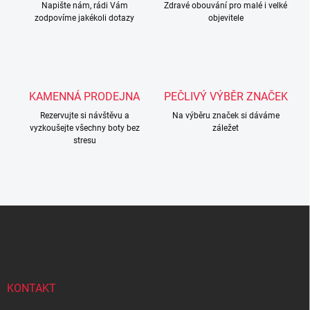
í
Napište nám, rádi Vám
Zdravé obouvání pro malé i velké
y
zodpovíme jakékoli dotazy
objevitele
v
ý
p
i
s
u
KAMENNÁ PRODEJNA
PEČLIVÝ VÝBĚR ZNAČEK
Rezervujte si návštěvu a
Na výběru značek si dáváme
vyzkoušejte všechny boty bez
záležet
stresu
Z
á
p
a
t
í
KONTAKT