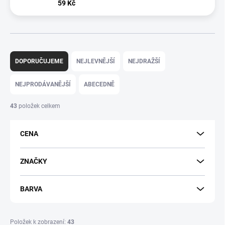
59 Kč
Ř
a
DOPORUČUJEME
NEJLEVNĚJŠÍ
NEJDRAŽŠÍ
z
e
NEJPRODÁVANĚJŠÍ
ABECEDNĚ
n
í
43
položek celkem
p
r
CENA
o
d
u
ZNAČKY
k
t
BARVA
ů
Položek k zobrazení:
43