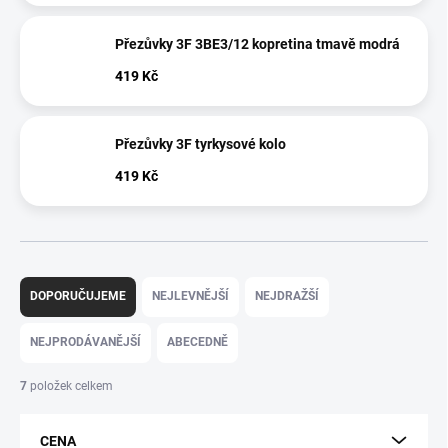
Přezůvky 3F 3BE3/12 kopretina tmavě modrá
419 Kč
Přezůvky 3F tyrkysové kolo
419 Kč
Ř
a
DOPORUČUJEME
NEJLEVNĚJŠÍ
NEJDRAŽŠÍ
z
e
NEJPRODÁVANĚJŠÍ
ABECEDNĚ
n
í
7
položek celkem
p
r
CENA
o