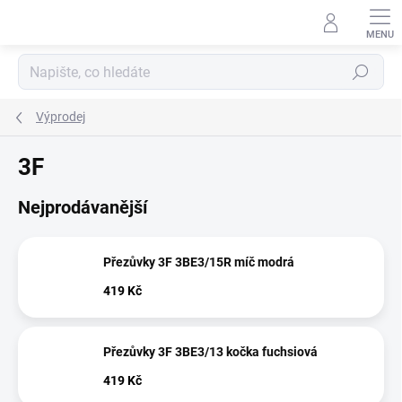
Přejít
na
obsah
Hledat
Výprodej
3F
Nejprodávanější
Přezůvky 3F 3BE3/15R míč modrá
419 Kč
Přezůvky 3F 3BE3/13 kočka fuchsiová
419 Kč