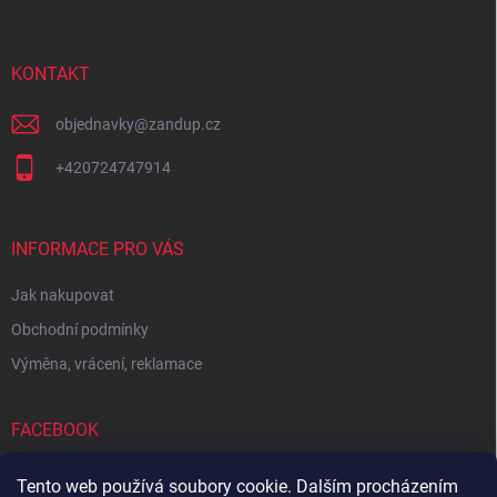
p
a
t
í
KONTAKT
objednavky
@
zandup.cz
+420724747914
INFORMACE PRO VÁS
Jak nakupovat
Obchodní podmínky
Výměna, vrácení, reklamace
FACEBOOK
Tento web používá soubory cookie. Dalším procházením