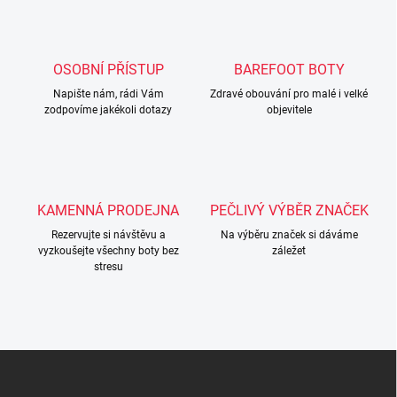
á
d
a
c
OSOBNÍ PŘÍSTUP
BAREFOOT BOTY
í
Napište nám, rádi Vám
p
Zdravé obouvání pro malé i velké
zodpovíme jakékoli dotazy
objevitele
r
v
k
y
v
ý
KAMENNÁ PRODEJNA
PEČLIVÝ VÝBĚR ZNAČEK
p
i
Rezervujte si návštěvu a
Na výběru značek si dáváme
s
vyzkoušejte všechny boty bez
záležet
u
stresu
Z
á