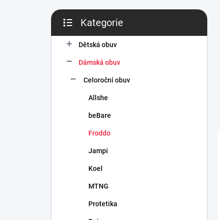
n
í
Kategorie
p
Přeskočit
a
kategorie
n
Dětská obuv
e
Dámská obuv
l
Celoroční obuv
Allshe
beBare
Froddo
Jampi
Koel
MTNG
Protetika