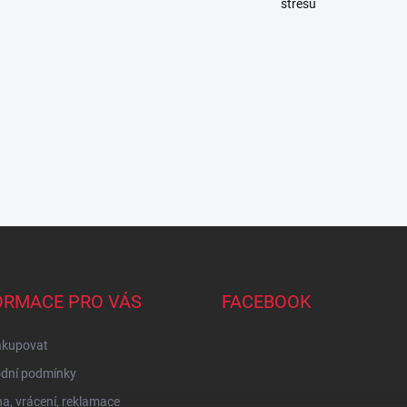
stresu
ORMACE PRO VÁS
FACEBOOK
akupovat
dní podmínky
, vrácení, reklamace