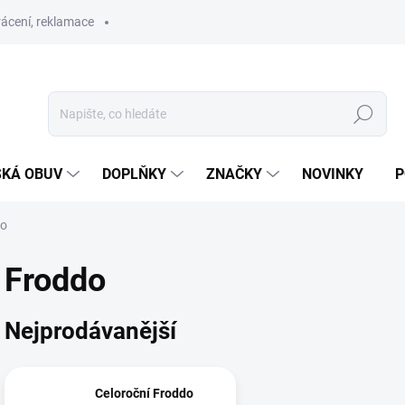
ácení, reklamace
Hledat
SKÁ OBUV
DOPLŇKY
ZNAČKY
NOVINKY
P
do
Froddo
Nejprodávanější
Celoroční Froddo