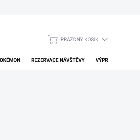
PRÁZDNÝ KOŠÍK
NÁKUPNÍ
KOŠÍK
OKÉMON
REZERVACE NÁVŠTĚVY
VÝPRODEJ
K