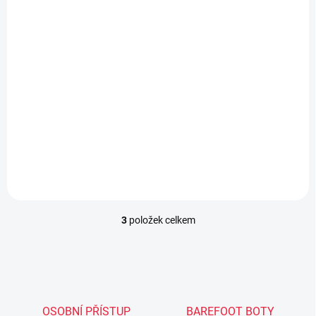
Vložky rouno odstřihovací dětské
59 Kč
Do košíku
3
položek celkem
O
v
l
á
d
a
c
OSOBNÍ PŘÍSTUP
BAREFOOT BOTY