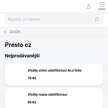
Přejít
na
obsah
Hledat
Značky
Presto cz
Nejprodávanější
Vložky zimní odstřihovací ALU folie
79 Kč
Vložky rouno odstřihovací
89 Kč