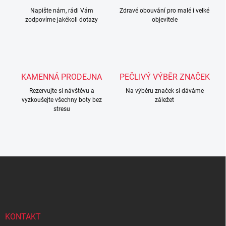
í
Napište nám, rádi Vám
p
Zdravé obouvání pro malé i velké
zodpovíme jakékoli dotazy
objevitele
r
v
k
y
v
ý
KAMENNÁ PRODEJNA
PEČLIVÝ VÝBĚR ZNAČEK
p
i
Rezervujte si návštěvu a
Na výběru značek si dáváme
s
vyzkoušejte všechny boty bez
záležet
u
stresu
Z
á
p
a
t
í
KONTAKT