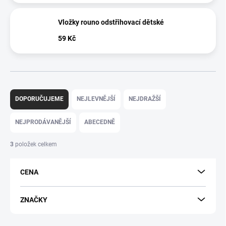
Vložky rouno odstřihovací dětské
59 Kč
Ř
a
DOPORUČUJEME
NEJLEVNĚJŠÍ
NEJDRAŽŠÍ
z
e
NEJPRODÁVANĚJŠÍ
ABECEDNĚ
n
í
3
položek celkem
p
r
CENA
o
d
u
ZNAČKY
k
t