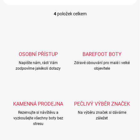
4
položek celkem
O
v
l
á
d
a
c
OSOBNÍ PŘÍSTUP
BAREFOOT BOTY
í
Napište nám, rádi Vám
p
Zdravé obouvání pro malé i velké
zodpovíme jakékoli dotazy
objevitele
r
v
k
y
v
ý
KAMENNÁ PRODEJNA
PEČLIVÝ VÝBĚR ZNAČEK
p
i
Rezervujte si návštěvu a
Na výběru značek si dáváme
s
vyzkoušejte všechny boty bez
záležet
u
stresu