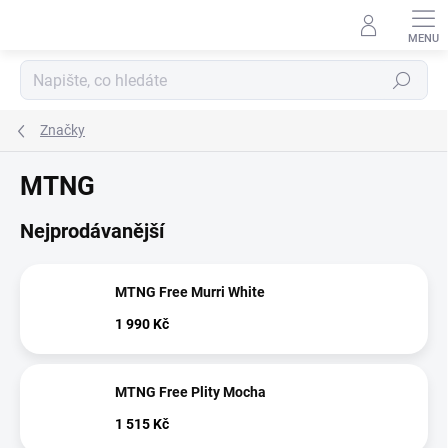
Přejít
na
obsah
Hledat
Značky
MTNG
Nejprodávanější
MTNG Free Murri White
1 990 Kč
MTNG Free Plity Mocha
1 515 Kč