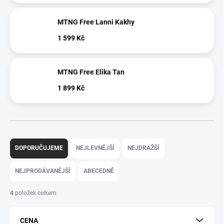
MTNG Free Lanni Kakhy
1 599 Kč
MTNG Free Elika Tan
1 899 Kč
Ř
a
DOPORUČUJEME
NEJLEVNĚJŠÍ
NEJDRAŽŠÍ
z
e
NEJPRODÁVANĚJŠÍ
ABECEDNĚ
n
í
4
položek celkem
p
r
CENA
o