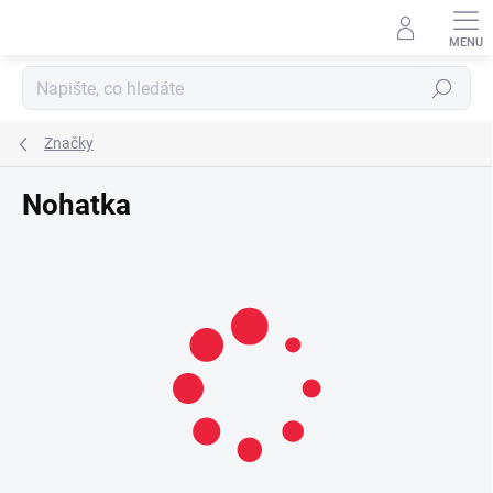
Přejít
na
obsah
Hledat
Značky
Nohatka