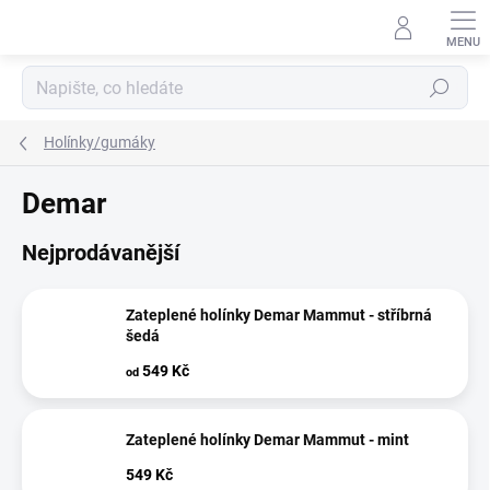
Přejít
na
obsah
Hledat
Holínky/gumáky
Demar
Nejprodávanější
Zateplené holínky Demar Mammut - stříbrná
šedá
549 Kč
od
Zateplené holínky Demar Mammut - mint
549 Kč