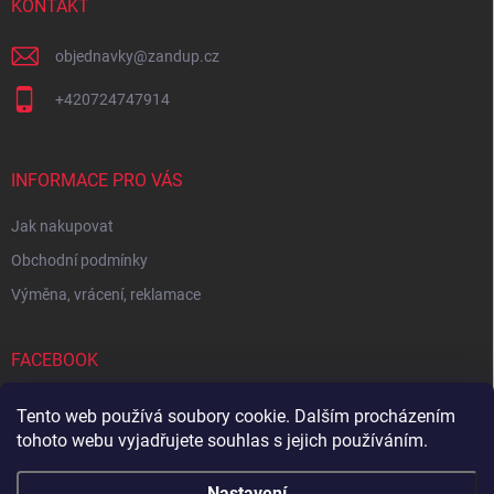
í
KONTAKT
objednavky
@
zandup.cz
+420724747914
INFORMACE PRO VÁS
Jak nakupovat
Obchodní podmínky
Výměna, vrácení, reklamace
FACEBOOK
Tento web používá soubory cookie. Dalším procházením
tohoto webu vyjadřujete souhlas s jejich používáním.
Zboží.cz
Heureka.cz
Sedupa
Nejlepší seno.cz
Nastavení