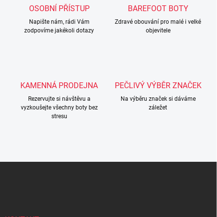
c
OSOBNÍ PŘÍSTUP
BAREFOOT BOTY
í
Napište nám, rádi Vám
p
Zdravé obouvání pro malé i velké
zodpovíme jakékoli dotazy
objevitele
r
v
k
y
v
ý
KAMENNÁ PRODEJNA
PEČLIVÝ VÝBĚR ZNAČEK
p
i
Rezervujte si návštěvu a
Na výběru značek si dáváme
s
vyzkoušejte všechny boty bez
záležet
u
stresu
Z
á
p
a
t