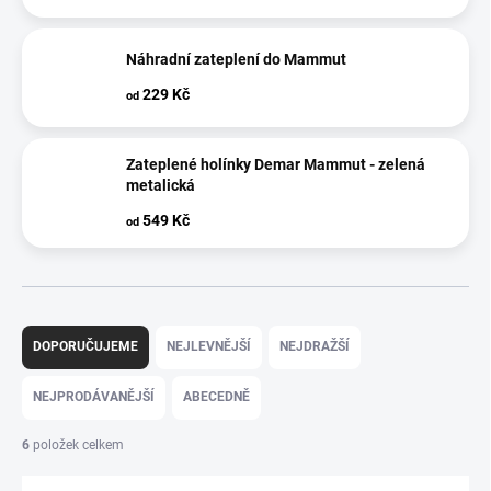
Náhradní zateplení do Mammut
229 Kč
od
Zateplené holínky Demar Mammut - zelená
metalická
549 Kč
od
Ř
a
DOPORUČUJEME
NEJLEVNĚJŠÍ
NEJDRAŽŠÍ
z
e
NEJPRODÁVANĚJŠÍ
ABECEDNĚ
n
í
6
položek celkem
p
r