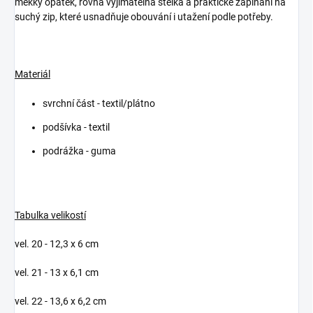
měkký opatek, rovná vyjímatelná stélka a praktické zapínání na
suchý zip, které usnadňuje obouvání i utažení podle potřeby.
Materiál
svrchní část - textil/plátno
podšívka - textil
podrážka - guma
Tabulka velikostí
vel. 20 - 12,3 x 6 cm
vel. 21 - 13 x 6,1 cm
vel. 22 - 13,6 x 6,2 cm