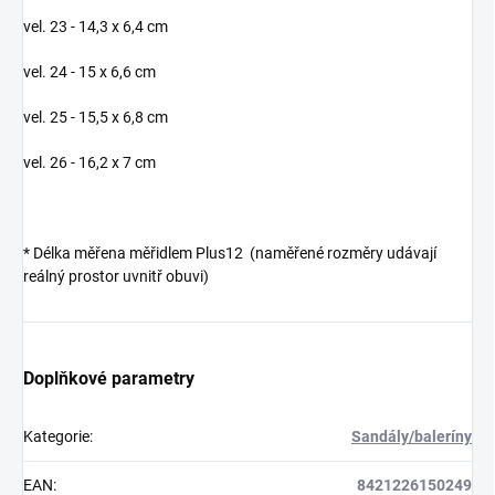
vel. 23 - 14,3 x 6,4 cm
vel. 24 - 15 x 6,6 cm
vel. 25 - 15,5 x 6,8 cm
vel. 26 - 16,2 x 7 cm
*
Délka měřena měřidlem Plus12 (naměřené rozměry udávají
reálný prostor uvnitř obuvi)
Doplňkové parametry
Kategorie
:
Sandály/baleríny
EAN
:
8421226150249