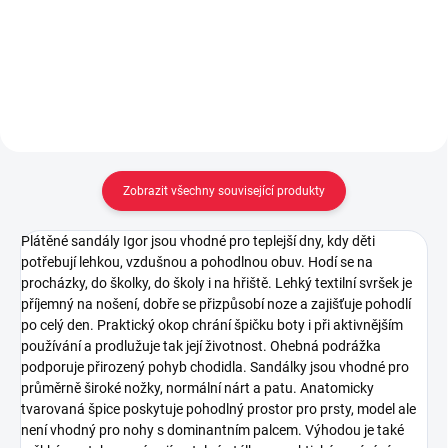
Detail
Detail
Zobrazit všechny související produkty
Plátěné sandály Igor jsou vhodné pro teplejší dny, kdy děti
potřebují lehkou, vzdušnou a pohodlnou obuv. Hodí se na
procházky, do školky, do školy i na hřiště. Lehký textilní svršek je
příjemný na nošení, dobře se přizpůsobí noze a zajišťuje pohodlí
po celý den. Praktický okop chrání špičku boty i při aktivnějším
používání a prodlužuje tak její životnost. Ohebná podrážka
podporuje přirozený pohyb chodidla. Sandálky jsou vhodné pro
průměrně široké nožky, normální nárt a patu. Anatomicky
tvarovaná špice poskytuje pohodlný prostor pro prsty, model ale
není vhodný pro nohy s dominantním palcem. Výhodou je také