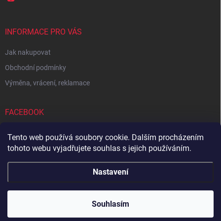
INFORMACE PRO VÁS
Jak nakupovat
Obchodní podmínky
Výměna, vrácení, reklamace
FACEBOOK
Tento web používá soubory cookie. Dalším procházením
tohoto webu vyjadřujete souhlas s jejich používáním.
Zboží.cz
Heureka.cz
Sedupa
Nejlepší seno.cz
Nastavení
Copyright 2026
Zandup
. Všechna práva vyhrazena.
Souhlasím
Vytvořil Shoptet