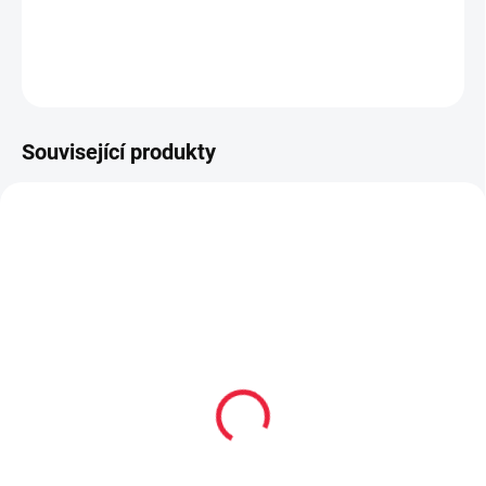
DETAILNÍ INFORMACE
ZEPTAT SE
Související produkty
OBL2327
OBL2366
Dětské kotníkové
Dětské bavlněné
bavlněné ponožky
ponožky MOŘE
BUNNY
59 Kč
59 Kč