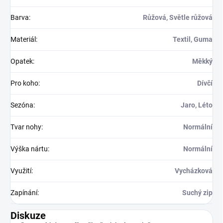
Barva
:
Růžová, Světle růžová
Materiál
:
Textil, Guma
Opatek
:
Měkký
Pro koho
:
Dívčí
Sezóna
:
Jaro, Léto
Tvar nohy
:
Normální
Výška nártu
:
Normální
Využití
:
Vycházková
Zapínání
:
Suchý zip
Diskuze