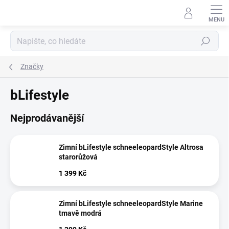
Přejít
na
obsah
Hledat
Značky
bLifestyle
Nejprodávanější
Zimní bLifestyle schneeleopardStyle Altrosa
starorůžová
1 399 Kč
Zimní bLifestyle schneeleopardStyle Marine
tmavě modrá