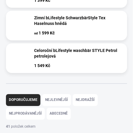
1 399 Kč
Zimní bLifestyle SchwarzbärStyle Tex
Haselnuss hnědá
1 599 Kč
od
Celoroční bLifestyle waschbär STYLE Petrol
petrolejová
1 549 Kč
Ř
a
DOPORUČUJEME
NEJLEVNĚJŠÍ
NEJDRAŽŠÍ
z
e
NEJPRODÁVANĚJŠÍ
ABECEDNĚ
n
í
41
položek celkem
p