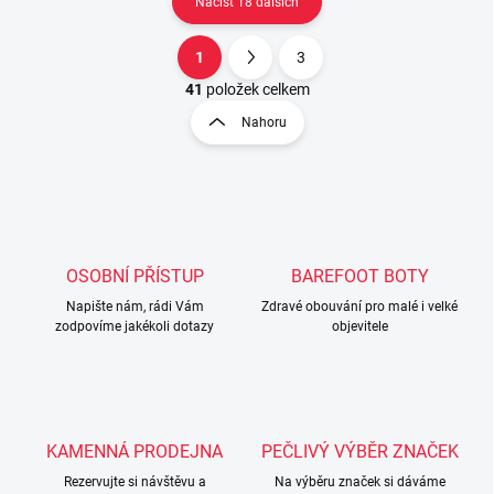
Načíst 18 dalších
1
3
O
S
v
t
41
položek celkem
l
r
Nahoru
á
á
d
n
a
k
c
o
í
p
v
r
á
v
OSOBNÍ PŘÍSTUP
BAREFOOT BOTY
n
k
í
Napište nám, rádi Vám
Zdravé obouvání pro malé i velké
y
zodpovíme jakékoli dotazy
objevitele
v
ý
p
i
s
u
KAMENNÁ PRODEJNA
PEČLIVÝ VÝBĚR ZNAČEK
Rezervujte si návštěvu a
Na výběru značek si dáváme