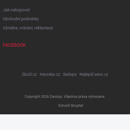
Jak nakupovat
Obchodní podmínky
Výměna, vrácení, reklamace
FACEBOOK
Zboží.cz
Heureka.cz
Sedupa
Nejlepší seno.cz
Copyright 2026
Zandup
. Všechna práva vyhrazena.
Vytvořil Shoptet