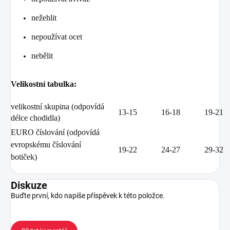
nežehlit
nepoužívat ocet
nebělit
Velikostní tabulka:
velikostní skupina (odpovídá
13-15
16-18
19-21
délce chodidla)
EURO číslování (odpovídá
evropskému číslování
19-22
24-27
29-32
botiček)
Diskuze
Buďte první, kdo napíše příspěvek k této položce.