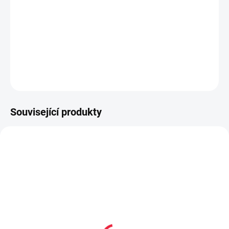
Velice příjemné bambusové ponožky vhodné pro atopiky a alergiky, s
antibakteriálním účinkem
DETAILNÍ INFORMACE
ZEPTAT SE
Související produkty
SLEVA
PRODEJNA
BF12911
CAP1088
SKLAD
Affenzahn Prewalker
Funky Monkey barefoot