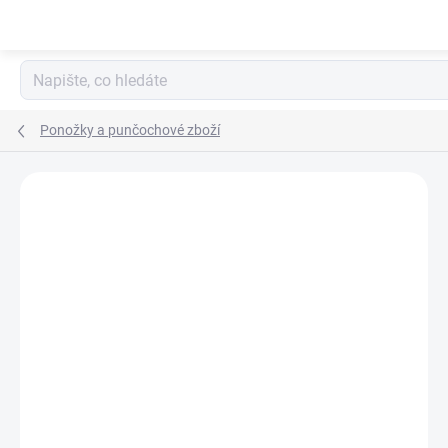
Přejít
na
obsah
Ponožky a punčochové zboží
ZNAČKA:
UNUO
SLEVA