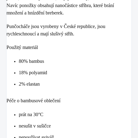
Navíc ponožky obsahují nanočástice stříbra, které brání
množení a hnízdění breberek.
Punčocháče jsou vyrobeny v České republice, jsou
rychleschnoucí a mají slušivý střih.
Použitý materiál
80% bambus
18% polyamid
2% elastan
Péče o bambusové oblečení
prát na 30°C
nesušit v sušičce
nepoužívat aviváž