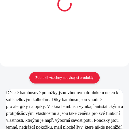
Cotton Smally Otter
capáčky BRA 013 Soft
Simply Rose
950 Kč
629 Kč
Detail
Detail
Zobrazit všechny související produkty
Dětské bambusové ponožky jsou vhodným doplňkem nejen k
softshellovým kalhotám. Díky bambusu jsou vhodné
pro alergiky i atopiky. Vlákna bambusu vynikají antistatickými a
protiplísňovými vlastnostmi a jsou také ceněna pro své funkční
vlastnosti, kterými je např. výborná savost potu. Ponožky jsou
jemné, nedráždí pokožku, mají ploché švy, které nikde nedráždí.