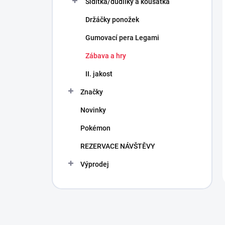
Šidítka/dudlíky a kousátka
Držáčky ponožek
Gumovací pera Legami
Zábava a hry
II. jakost
Značky
Novinky
Pokémon
REZERVACE NÁVŠTĚVY
Výprodej