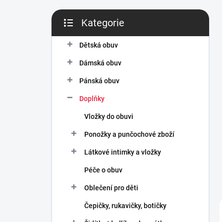
n
í
Kategorie
p
Přeskočit
a
kategorie
n
Dětská obuv
e
Dámská obuv
l
Pánská obuv
Doplňky
Vložky do obuvi
Ponožky a punčochové zboží
Látkové intimky a vložky
Péče o obuv
Oblečení pro děti
Čepičky, rukavičky, botičky