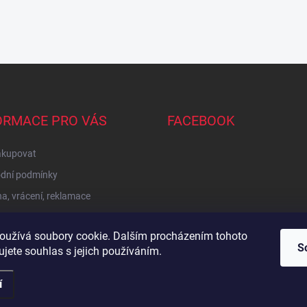
ORMACE PRO VÁS
FACEBOOK
akupovat
dní podmínky
, vrácení, reklamace
oužívá soubory cookie. Dalším procházením tohoto
Zboží.cz
Heureka.cz
Sedupa
Nejlepší seno.cz
S
jete souhlas s jejich používáním.
í