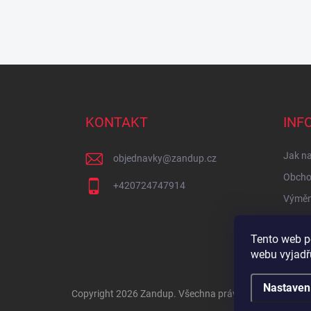
Z
á
p
a
KONTAKT
INF
t
í
Jak n
objednavky
@
zandup.cz
Obcho
+420724747914
Výměna
Tento web p
webu vyjadřu
Nastaven
Copyright 2026
Zandup
. Všechna práva vyhrazena.