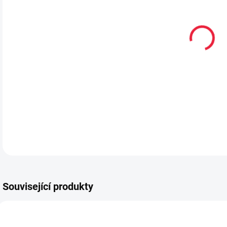
11.
MOŽ
Sup
DETA
Související produkty
20205
20201