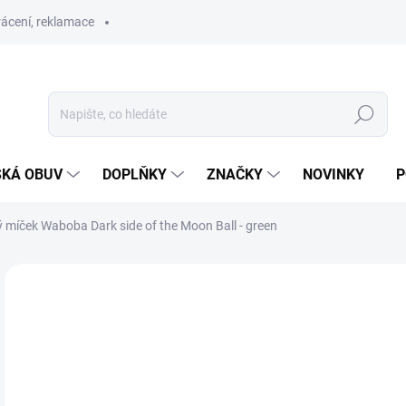
ácení, reklamace
Hledat
SKÁ OBUV
DOPLŇKY
ZNAČKY
NOVINKY
P
míček Waboba Dark side of the Moon Ball - green
ZNAČKA:
WABOBA
1
Měr
SK
cena
MŮŽ
DO: