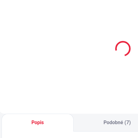
Gumovací pero
Gumovací pero
Legami - Bee -
Legami - Dino
L
černý inkoust
- zelený
T
inkoust
55 Kč
55 Kč
i
Do košíku
Do košíku
Popis
Podobné (7)