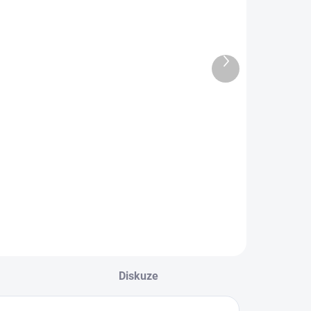
SKLAD
Další
produkt
Gumovací pero
Sandály
egami -
Froddo
eddy bear -
barefoot Flexy
červený
Ivi Dark blue
55 Kč
1 195 Kč
nkoust
G3150283-10
Do košíku
Detail
Diskuze