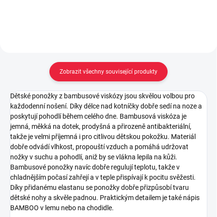
Zobrazit všechny související produkty
Dětské ponožky z bambusové viskózy jsou skvělou volbou pro
každodenní nošení. Díky délce nad kotníčky dobře sedí na noze a
poskytují pohodlí během celého dne. Bambusová viskóza je
jemná, měkká na dotek, prodyšná a přirozeně antibakteriální,
takže je velmi příjemná i pro citlivou dětskou pokožku. Materiál
dobře odvádí vlhkost, propouští vzduch a pomáhá udržovat
nožky v suchu a pohodlí, aniž by se vlákna lepila na kůži.
Bambusové ponožky navíc dobře regulují teplotu, takže v
chladnějším počasí zahřejí a v teple přispívají k pocitu svěžesti.
Díky přidanému elastanu se ponožky dobře přizpůsobí tvaru
dětské nohy a skvěle padnou. Praktickým detailem je také nápis
BAMBOO v lemu nebo na chodidle.