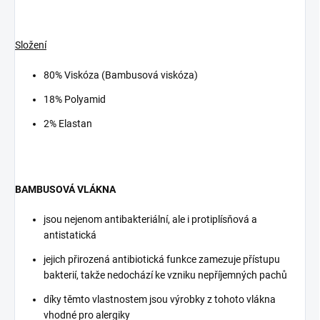
Složení
80% Viskóza (Bambusová viskóza)
18% Polyamid
2% Elastan
BAMBUSOVÁ VLÁKNA
jsou nejenom antibakteriální, ale i protiplísňová a
antistatická
jejich přirozená antibiotická funkce zamezuje přístupu
bakterií, takže nedochází ke vzniku nepříjemných pachů
díky těmto vlastnostem jsou výrobky z tohoto vlákna
vhodné pro alergiky