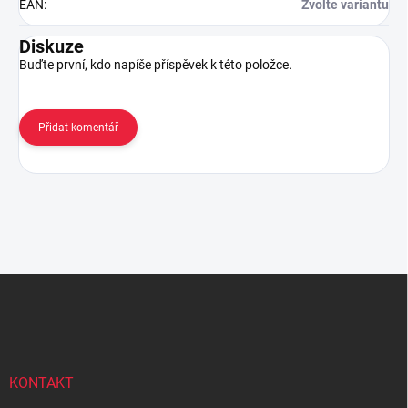
EAN
:
Zvolte variantu
Diskuze
Buďte první, kdo napíše příspěvek k této položce.
Přidat komentář
Z
á
p
a
t
í
KONTAKT