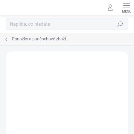
Přejít
na
obsah
Hledat
Ponožky a punčochové zboží
ZNAČKA:
TREPON