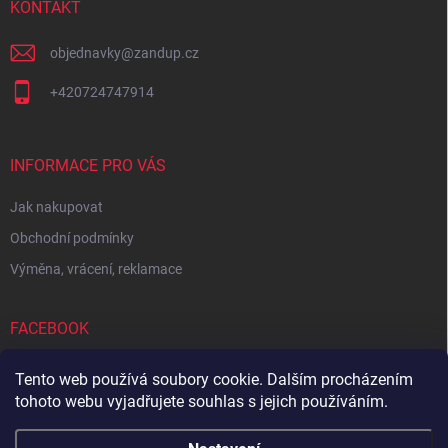
í
KONTAKT
objednavky
@
zandup.cz
+420724747914
INFORMACE PRO VÁS
Jak nakupovat
Obchodní podmínky
Výměna, vrácení, reklamace
FACEBOOK
Tento web používá soubory cookie. Dalším procházením
tohoto webu vyjadřujete souhlas s jejich používáním.
Zboží.cz
Heureka.cz
Sedupa
Nejlepší seno.cz