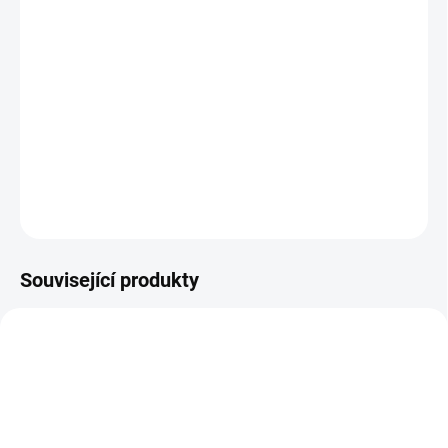
MOŽNOSTI
DORUČENÍ
−
+
Přidat do košíku
Supermíček Waboba
DETAILNÍ INFORMACE
ZEPTAT SE
Související produkty
SLEVA
20203
BF10972
SKLAD
POSLEDNÍ KUSY