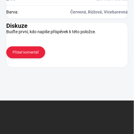
Barva
:
Červená, Růžová, Vícebarevná
Diskuze
Buďte první, kdo napíše příspěvek k této položce.
Přidat komentář
Z
á
p
a
t