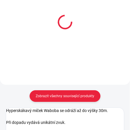
Gumovací pero Legami -
Sandály Froddo barefoot
Butterfly - růžový inkoust
Elastic Pink G3150262-
10
55 Kč
1 050 Kč
Do košíku
Detail
Zobrazit všechny související produkty
Hyperskákavý míček Waboba se odráží až do výšky 30m.
Při dopadu vydává unikátní zvuk.