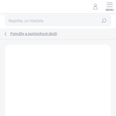
Přejít
na
obsah
Hledat
Ponožky a punčochové zboží
ZNAČKA:
TREPON