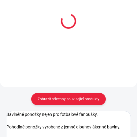
Přezůvky Raweks KTR
Dětské bavlněné
Fotbalový míč
ponožky KOPAČÁK
389 Kč
59 Kč
Detail
Detail
Zobrazit všechny související produkty
Bavlněné ponožky nejen pro fotbalové fanoušky.
Pohodlné ponožky vyrobené z jemné dlouhovlákenné bavlny.