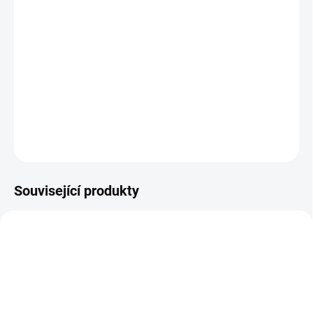
MŮŽEME DORUČIT DO:
11.8.2026
MOŽNOSTI DORUČENÍ
−
+
Přidat do košíku
DETAILNÍ INFORMACE
ZEPTAT SE
Související produkty
SLEVA
PRODEJNA
BF11178
OBL2254
PRODEJNA
POSLEDNÍ KUSY