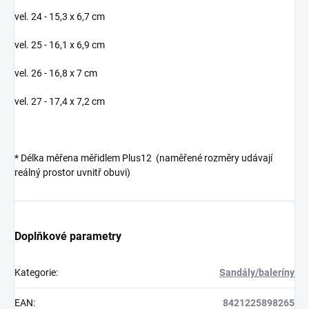
vel. 24 - 15,3 x 6,7 cm
vel. 25 - 16,1 x 6,9 cm
vel. 26 - 16,8 x 7 cm
vel. 27 - 17,4 x 7,2 cm
*
Délka měřena měřidlem Plus12 (naměřené rozměry udávají
reálný prostor uvnitř obuvi)
Doplňkové parametry
Kategorie
:
Sandály/baleríny
EAN
:
8421225898265