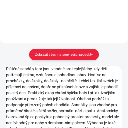
Detail
Detail
Zobrazit všechny související produkty
Plátěné sandály Igor jsou vhodné pro teplejší dny, kdy děti
potřebují lehkou, vzdušnou a pohodlnou obuv. Hodí se na
procházky, do školky, do školy i na hřiště. Lehký textilní svršek je
příjemný na nošení, dobře se přizpůsobí noze a zajišťuje pohodlí
po celý den. Praktický okop chrání špičku boty i při aktivnějším
používání a prodlužuje tak její životnost. Ohebná podrážka
podporuje přirozený pohyb chodidla. Sandálky jsou vhodné pro
průměrně široké a širší nožky, normální nárt a patu. Anatomicky
tvarovaná špice poskytuje pohodlný prostor pro prsty, model ale
není vhodný pro nohy s dominantním palcem. Výhodou je také