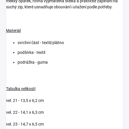
měkký opatek, rovná vyjímatelná stélka a praktické zapínání na
suchý zip, které usnadňuje obouvání i utažení podle potřeby.
Materiál
svrchní část - textil/plátno
podšívka - textil
podrážka - guma
Tabulka velikostí
vel. 21 - 13,5 x 6,2 cm
vel. 22 - 14,1 x 6,3 cm
vel. 23 - 14,7 x 6,5 cm