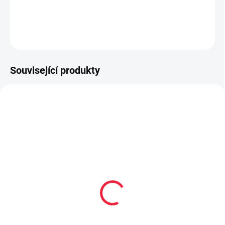
DETAILNÍ INFORMACE
ZEPTAT SE
Související produkty
OBL2327
OBL2366
Dětské kotníkové
Dětské bavlněné
bavlněné ponožky
ponožky MOŘE
BUNNY
59 Kč
59 Kč