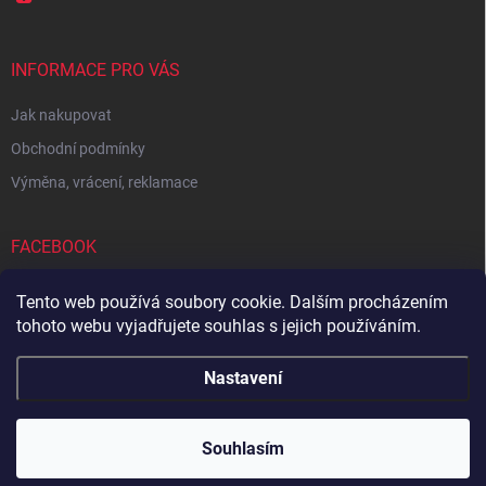
INFORMACE PRO VÁS
Jak nakupovat
Obchodní podmínky
Výměna, vrácení, reklamace
FACEBOOK
Tento web používá soubory cookie. Dalším procházením
tohoto webu vyjadřujete souhlas s jejich používáním.
Zboží.cz
Heureka.cz
Sedupa
Nejlepší seno.cz
Nastavení
Copyright 2026
Zandup
. Všechna práva vyhrazena.
Souhlasím
Vytvořil Shoptet